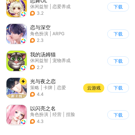
恋舞OL
休闲益智
|
恋爱养成
下载
|
仙侠
|
女性向
3.2
恋与深空
角色扮演
|
ARPG
下载
|
恋爱
|
乙女
2.3
我的汤姆猫
休闲益智
|
宠物养成
下载
|
汤姆猫
|
儿童游戏
2.7
光与夜之恋
策略
|
卡牌
|
恋爱
云游戏
下载
|
乙女
4.4
以闪亮之名
角色扮演
|
经营
|
捏脸
下载
|
二次元
4.3