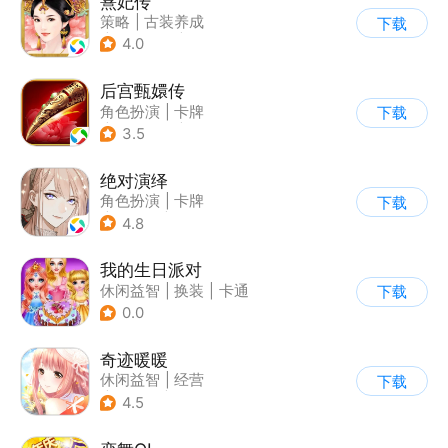
熹妃传
策略
|
古装养成
下载
|
架空历史
|
熹妃传
4.0
后宫甄嬛传
角色扮演
|
卡牌
下载
|
架空历史
|
甄嬛传
3.5
绝对演绎
角色扮演
|
卡牌
下载
|
演艺圈
|
女性向
4.8
我的生日派对
休闲益智
|
换装
|
卡通
下载
0.0
奇迹暖暖
休闲益智
|
经营
下载
|
美少女
|
动漫
4.5