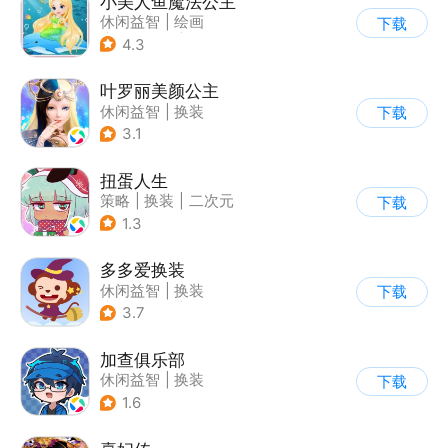
小美人鱼魔法公主
休闲益智
|
绘画
下载
|
儿童游戏
|
填色
4.3
叶罗丽美颜公主
休闲益智
|
换装
下载
|
动漫改编
3.1
|
精灵梦叶罗丽
扭蛋人生
策略
|
换装
|
二次元
下载
|
休闲益智
1.3
多多爱换装
休闲益智
|
换装
下载
|
儿童游戏
|
卡通
3.7
加查俱乐部
休闲益智
|
换装
下载
1.6