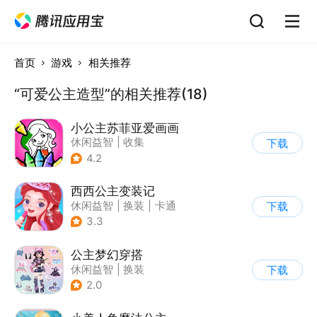
首页
游戏
相关推荐
“可爱公主造型”的相关推荐(18)
小公主苏菲亚爱画画
休闲益智
|
收集
下载
|
儿童游戏
|
卡通
4.2
西西公主变装记
休闲益智
|
换装
|
卡通
下载
3.3
公主梦幻穿搭
休闲益智
|
换装
下载
|
女性向
|
卡通
2.0