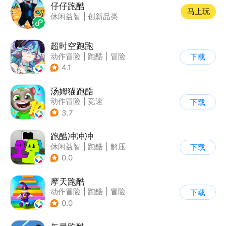
仔仔跑酷
马上玩
休闲益智
|
创新品类
超时空跑跑
动作冒险
|
跑酷
|
冒险
下载
|
沙盒
4.1
汤姆猫跑酷
动作冒险
|
竞速
下载
|
汤姆猫
|
卡通
3.7
跑酷冲冲冲
休闲益智
|
跑酷
|
解压
下载
|
清新
0.0
摩天跑酷
动作冒险
|
跑酷
|
冒险
下载
|
横版过关
0.0