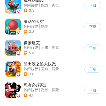
疯狂动物园
休闲益智
|
跑酷
|
街机
下载
|
像素风
3.3
滚动的天空
休闲益智
|
跑酷
下载
|
女性向
|
清新
3.8
像素坦克
休闲益智
|
射击
|
坦克
下载
|
像素风
5.0
熊出没之熊大快跑
休闲益智
|
竞速
|
冒险
下载
|
熊出没
3.8
忍者必须死3
休闲益智
|
跑酷
|
探险
下载
|
和风
4.1