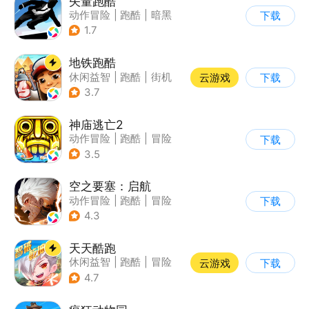
矢量跑酷
动作冒险
|
跑酷
|
暗黑
下载
|
通关
1.7
地铁跑酷
休闲益智
|
跑酷
|
街机
云游戏
下载
|
创梦天地
3.7
神庙逃亡2
动作冒险
|
跑酷
|
冒险
下载
|
欧美风
3.5
空之要塞：启航
动作冒险
|
跑酷
|
冒险
下载
|
剧情
4.3
天天酷跑
休闲益智
|
跑酷
|
冒险
云游戏
下载
|
萌系
4.7