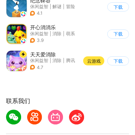
纪念碑谷
休闲益智
|
解谜
|
冒险
下载
|
治愈
4.1
开心消消乐
休闲益智
|
消除
|
萌系
下载
|
乐元素
3.9
天天爱消除
休闲益智
|
消除
|
腾讯
云游戏
下载
|
单机
4.7
联系我们