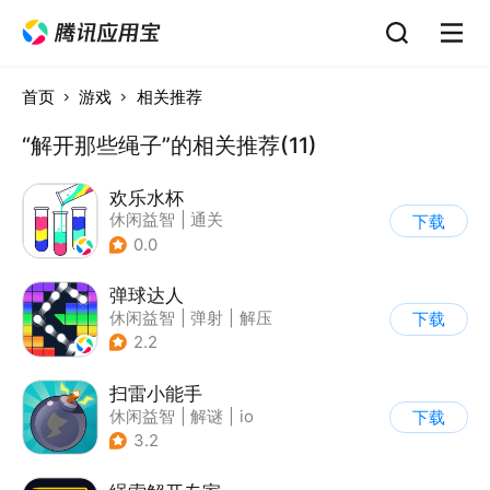
首页
游戏
相关推荐
“解开那些绳子”的相关推荐(11)
欢乐水杯
休闲益智
|
通关
下载
0.0
弹球达人
休闲益智
|
弹射
|
解压
下载
|
卡通
2.2
扫雷小能手
休闲益智
|
解谜
|
io
下载
3.2