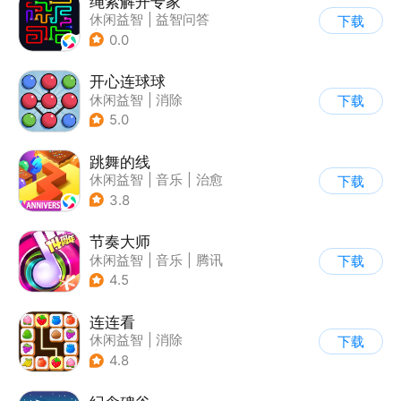
绳索解开专家
休闲益智
|
益智问答
下载
|
烧脑
|
清新
0.0
开心连球球
休闲益智
|
消除
下载
5.0
跳舞的线
休闲益智
|
音乐
|
治愈
下载
3.8
节奏大师
休闲益智
|
音乐
|
腾讯
下载
4.5
连连看
休闲益智
|
消除
下载
|
多比特
|
连线
4.8