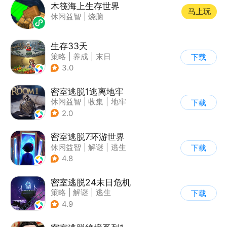
木筏海上生存世界
马上玩
休闲益智
|
烧脑
生存33天
策略
|
养成
|
末日
下载
|
卡通
3.0
密室逃脱1逃离地牢
休闲益智
|
收集
|
地牢
下载
|
密室逃脱
2.0
密室逃脱7环游世界
休闲益智
|
解谜
|
逃生
下载
|
密室逃脱
4.8
密室逃脱24末日危机
策略
|
解谜
|
逃生
下载
|
密室逃脱
4.9