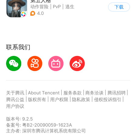
第五人格
动作冒险
|
PvP
|
逃生
下载
|
非对称竞技
4.0
联系我们
|
|
|
|
|
关于腾讯
About Tencent
服务条款
商务洽谈
腾讯招聘
|
|
|
|
|
腾讯公益
版权所有
用户权限
隐私政策
侵权投诉指引
用户协议
版本号:
9.2.5
备案号: 粤B2-20090059-1623A
主办者: 深圳市腾讯计算机系统有限公司