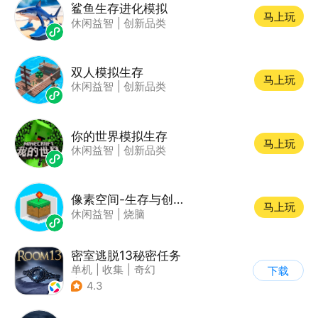
鲨鱼生存进化模拟
马上玩
休闲益智
|
创新品类
双人模拟生存
马上玩
休闲益智
|
创新品类
你的世界模拟生存
马上玩
休闲益智
|
创新品类
像素空间-生存与创造
马上玩
休闲益智
|
烧脑
密室逃脱13秘密任务
单机
|
收集
|
奇幻
下载
|
密室逃脱
4.3