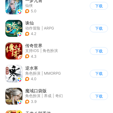
一梦九霄
仙侠
下载
5.0
诛仙
动作冒险
|
ARPG
下载
|
仙侠
|
诛仙
4.2
传奇世界
支持iOS
|
角色扮演
下载
|
ARPG
|
传奇
4.3
逆水寒
角色扮演
|
MMORPG
下载
|
武侠
|
开放世界
4.0
魔域口袋版
角色扮演
|
养成
|
奇幻
下载
|
魔域
3.9