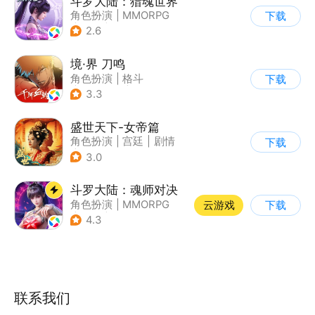
斗罗大陆：猎魂世界
角色扮演
|
MMORPG
下载
|
奇幻
|
斗罗大陆
2.6
境·界 刀鸣
角色扮演
|
格斗
下载
|
动漫改编
|
剧情
3.3
盛世天下-女帝篇
角色扮演
|
宫廷
|
剧情
下载
|
腾讯
3.0
斗罗大陆：魂师对决
角色扮演
|
MMORPG
云游戏
下载
|
奇幻
|
斗罗大陆
4.3
联系我们