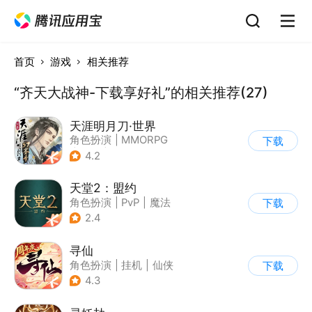
首页
游戏
相关推荐
“齐天大战神-下载享好礼”的相关推荐(27)
天涯明月刀·世界
角色扮演
|
MMORPG
下载
|
武侠
|
天涯明月刀
4.2
天堂2：盟约
角色扮演
|
PvP
|
魔法
下载
|
开放世界
2.4
寻仙
角色扮演
|
挂机
|
仙侠
下载
|
寻仙
4.3