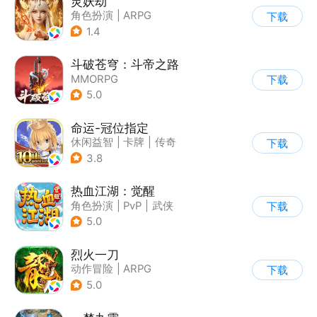
灵妖劫
角色扮演
|
ARPG
下载
|
仙侠
|
自由交易
1.4
斗破苍穹：斗帝之路
MMORPG
下载
5.0
命运-冠位指定
休闲益智
|
卡牌
|
传奇
下载
|
命运
3.8
热血江湖：觉醒
角色扮演
|
PvP
|
武侠
下载
|
卡通
5.0
烈火一刀
动作冒险
|
ARPG
下载
|
传奇
|
中国风
5.0