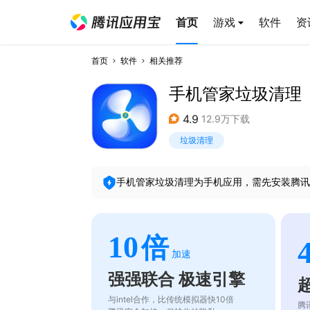
首页
游戏
软件
资
首页
软件
相关推荐
手机管家垃圾清理
4.9
12.9万下载
垃圾清理
手机管家垃圾清理
为手机应用，需先安装腾讯
10
倍
加速
强强联合 极速引擎
与intel合作，比传统模拟器快10倍
腾