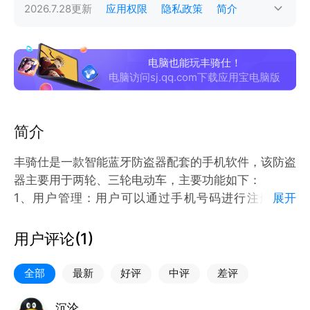
2026.7.28
更新
应用权限
隐私政策
简介
电脑也能玩丰骑仕！
电脑访问sj.qq.com下载应用宝电脑版
简介
丰骑仕是一款智能蓝牙防盗器配套的手机软件，该防盗
器主要用于两轮、三轮电动车，主要功能如下：
1、用户管理：用户可以通过手机号码进行注册、登
展开
录、修改密码操作；
2、设备管理：以列表形式展示用户设备，提供绑定和
用户评论(
1
)
扫码添加设备入口；
3、设备控制：设备控制页面提供控制按钮，当设备与
全部
最新
好评
中评
差评
App通过蓝牙连接之后，用户可以发送控制命令，主要
命令包括：布防、撤防、寻车、一键启动；
沉沦