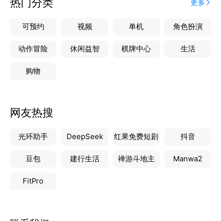
热门分类
更多
可预约
视频
单机
角色扮演
动作冒险
休闲益智
棋牌中心
生活
购物
网友热搜
光环助手
DeepSeek
红果免费短剧
抖音
豆包
建行生活
禅游斗地主
Manwa2
FitPro