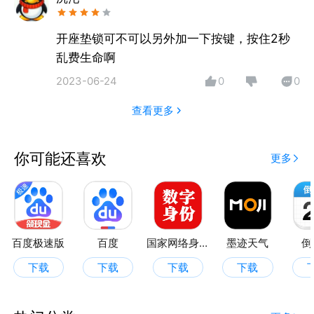
4、设备配置：设备配置页面提供设备参数配置，包
括：设备名称、震动灵敏度、轮动灵敏度、超速提示音
开座垫锁可不可以另外加一下按键，按住2秒
量；
乱费生命啊
5、设备共享：用户可以为设备添加共享码，其他用户
2023-06-24
0
0
可以通过扫描共享码获取设备使用权；
6、自动感应：用户携带手机靠近车辆时，车辆感应启
查看更多
动；离开车辆时，车辆感应锁车；
你可能还喜欢
更多
百度极速版
百度
国家网络身份认证
墨迹天气
倒
下载
下载
下载
下载