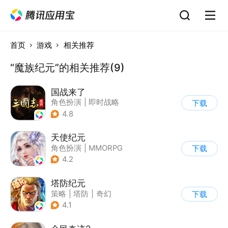
首页
游戏
相关推荐
“魔族纪元”的相关推荐(9)
国战来了
角色扮演
|
即时战略
下载
|
三国
|
Q版
4.8
天使纪元
角色扮演
|
MMORPG
下载
|
奇幻
|
自由交易
4.2
塔防纪元
策略
|
塔防
|
奇幻
下载
|
欧美风
4.1