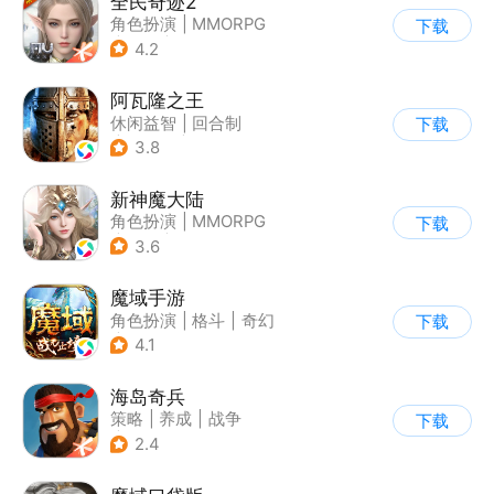
全民奇迹2
角色扮演
|
MMORPG
下载
|
奇幻
|
奇迹MU
4.2
阿瓦隆之王
休闲益智
|
回合制
下载
|
中世纪
|
欧美风
3.8
新神魔大陆
角色扮演
|
MMORPG
下载
|
奇幻
|
开放世界
3.6
魔域手游
角色扮演
|
格斗
|
奇幻
下载
|
魔域
4.1
海岛奇兵
策略
|
养成
|
战争
下载
|
Q版
2.4