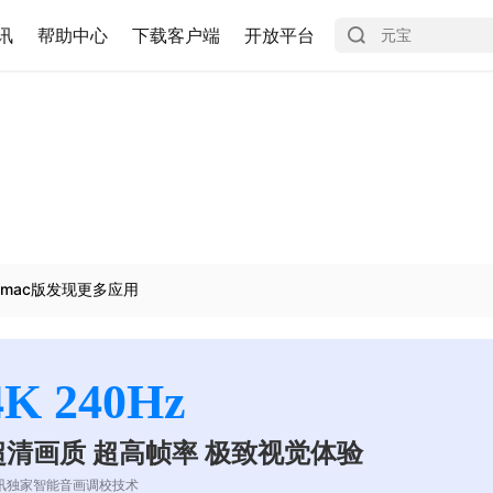
讯
帮助中心
下载客户端
开放平台
mac版发现更多应用
4K 240Hz
超清画质 超高帧率 极致视觉体验
讯独家智能音画调校技术