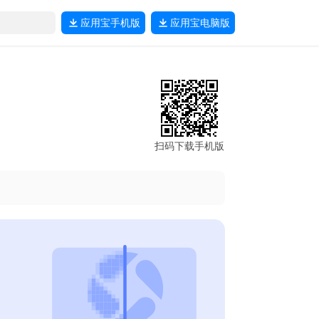
应用宝
手机版
应用宝
电脑版
扫码下载手机版