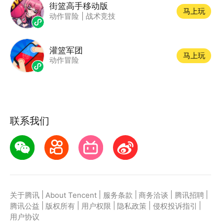
街篮高手移动版
马上玩
动作冒险
|
战术竞技
灌篮军团
马上玩
动作冒险
联系我们
|
|
|
|
|
关于腾讯
About Tencent
服务条款
商务洽谈
腾讯招聘
|
|
|
|
|
腾讯公益
版权所有
用户权限
隐私政策
侵权投诉指引
用户协议