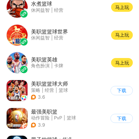
水煮篮球
马上玩
休闲益智
|
经营
美职篮篮球世界
马上玩
休闲益智
|
经营
美职篮英雄
马上玩
角色扮演
|
卡牌
美职篮篮球大师
策略
|
经营
|
篮球
下载
|
写实
3.6
最强美职篮
动作冒险
|
PvP
|
篮球
下载
|
写实
3.9