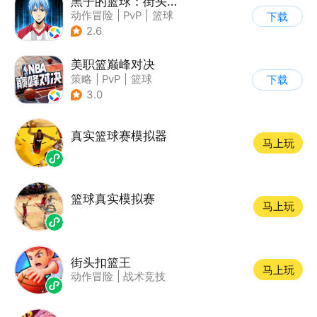
黑子的篮球：街头对决
动作冒险
|
PvP
|
篮球
下载
|
3v3
2.6
美职篮巅峰对决
策略
|
PvP
|
篮球
下载
|
端游移植
3.0
真实篮球赛模拟器
马上玩
篮球真实模拟赛
马上玩
街头扣篮王
马上玩
动作冒险
|
战术竞技