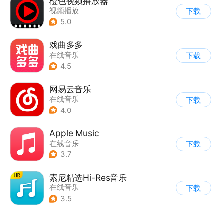
橙色视频播放器
视频播放
下载
5.0
戏曲多多
在线音乐
下载
4.5
网易云音乐
在线音乐
下载
4.0
Apple Music
在线音乐
下载
3.7
索尼精选Hi-Res音乐
在线音乐
下载
3.5