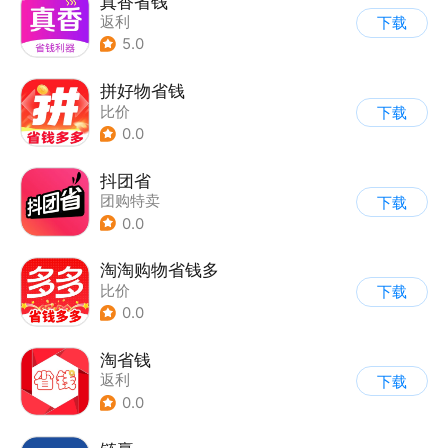
真香省钱
返利
下载
5.0
拼好物省钱
比价
下载
0.0
抖团省
团购特卖
下载
0.0
淘淘购物省钱多
比价
下载
0.0
淘省钱
返利
下载
0.0