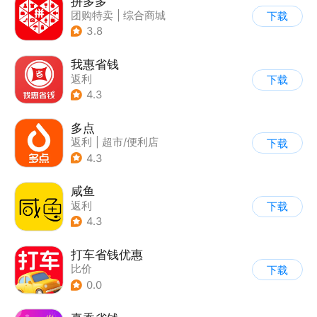
拼多多
团购特卖
|
综合商城
下载
3.8
我惠省钱
返利
下载
4.3
多点
返利
|
超市/便利店
下载
|
生鲜/买菜
4.3
咸鱼
返利
下载
4.3
打车省钱优惠
比价
下载
0.0