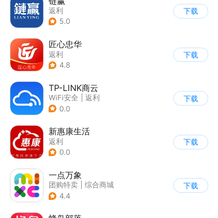
链赢
返利
下载
5.0
匠心忠华
返利
下载
4.8
TP-LINK商云
WiFi安全
|
返利
下载
0.0
新惠康生活
返利
下载
0.0
一点万象
团购特卖
|
综合商城
下载
4.4