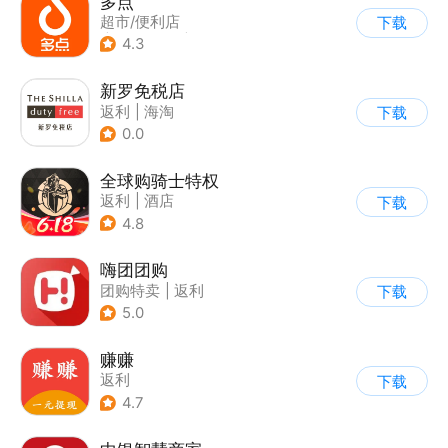
多点
超市/便利店
下载
|
生鲜/买菜
|
返利
4.3
新罗免税店
返利
|
海淘
下载
0.0
全球购骑士特权
返利
|
酒店
下载
4.8
嗨团团购
团购特卖
|
返利
下载
5.0
赚赚
返利
下载
4.7