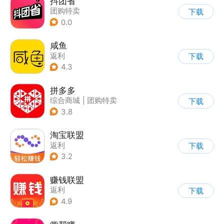
抖团省
团购特卖
下载
0.0
咸鱼
返利
下载
4.3
拼多多
综合商城
|
团购特卖
下载
3.8
淘宝联盟
返利
下载
3.2
赚钱联盟
返利
下载
4.9