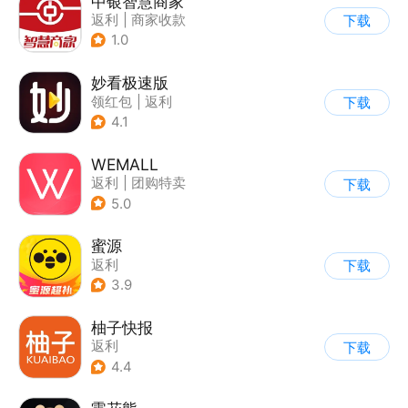
中银智慧商家
返利
|
商家收款
下载
1.0
妙看极速版
领红包
|
返利
下载
4.1
WEMALL
返利
|
团购特卖
下载
5.0
蜜源
返利
下载
3.9
柚子快报
返利
下载
4.4