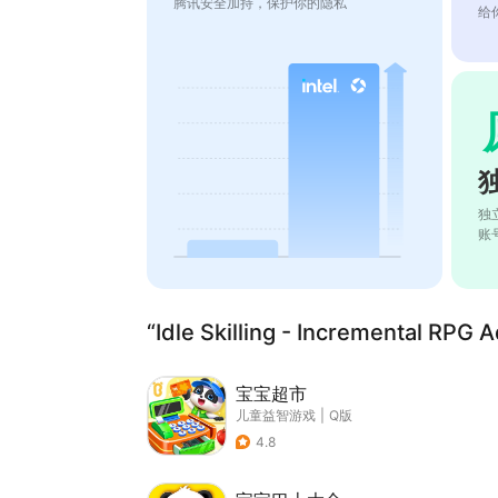
腾讯安全加持，保护你的隐私
给
独
账
“Idle Skilling - Incremental 
宝宝超市
儿童益智游戏
|
Q版
4.8