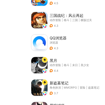
4.5
三国战纪：风云再起
动作冒险
|
格斗
|
三国
|
横版过关
4.3
QQ浏览器
浏览器
4.3
黑月
动作冒险
|
格斗
|
末日
|
美少女
4.4
新盗墓笔记
角色扮演
|
MMORPG
|
冒险
|
盗墓笔记
3.7