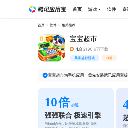
首页
游戏
软件
资
首页
软件
相关推荐
宝宝超市
4.8
2190.6万下载
儿童益智游戏
Q版
宝宝超市
为手机应用，需先安装腾讯应用宝提
10
倍
加速
强强联合 极速引擎
与intel合作，比传统模拟器快10倍
腾