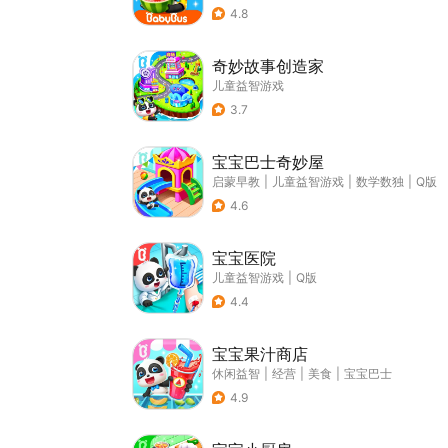
4.8
奇妙故事创造家
儿童益智游戏
3.7
宝宝巴士奇妙屋
启蒙早教
|
儿童益智游戏
|
数学数独
|
Q版
4.6
宝宝医院
儿童益智游戏
|
Q版
4.4
宝宝果汁商店
休闲益智
|
经营
|
美食
|
宝宝巴士
4.9