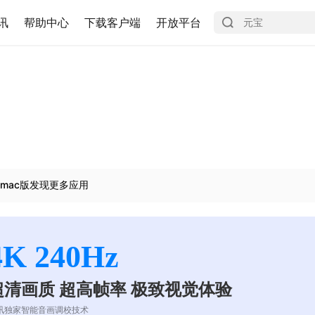
讯
帮助中心
下载客户端
开放平台
mac版发现更多应用
4K 240Hz
超清画质 超高帧率 极致视觉体验
讯独家智能音画调校技术