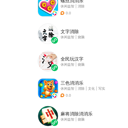
螺丝消消乐
休闲益智
|
消除
0.0
文字消除
休闲益智
|
烧脑
全民玩汉字
休闲益智
|
烧脑
三色消消乐
休闲益智
|
消除
|
文化
|
写实
0.0
麻将消除消消乐
休闲益智
|
烧脑