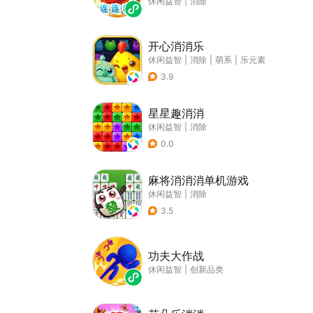
休闲益智
|
消除
开心消消乐
休闲益智
|
消除
|
萌系
|
乐元素
3.9
星星趣消消
休闲益智
|
消除
0.0
麻将消消消单机游戏
休闲益智
|
消除
3.5
功夫大作战
休闲益智
|
创新品类