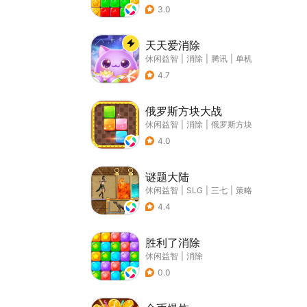
3.0
天天爱消除
休闲益智
|
消除
|
腾讯
|
单机
4.7
俄罗斯方块大战
休闲益智
|
消除
|
俄罗斯方块
4.0
谜题大陆
休闲益智
|
SLG
|
三七
|
策略
4.4
胜利了消除
休闲益智
|
消除
0.0