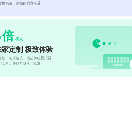
你更高清、流畅的视觉享受
5
倍
稳定
独家定制 极致体验
定性、响应速度，远超传统模拟器
OS/安卓，多账号登录与互通