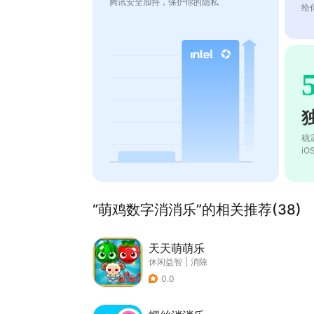
腾讯安全加持，保护你的隐私
给
稳
i
“萌鸡数字消消乐”的相关推荐(38)
天天萌萌乐
休闲益智
|
消除
0.0