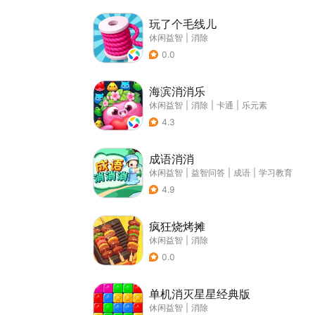
玩了个毛线儿
休闲益智
|
消除
0.0
海滨消消乐
休闲益智
|
消除
|
卡通
|
乐元素
4.3
成语消消
休闲益智
|
益智问答
|
成语
|
学习教育
4.9
疯狂烧烤摊
休闲益智
|
消除
0.0
单机消灭星星经典版
休闲益智
|
消除