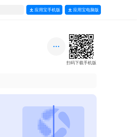
应用宝
手机版
应用宝
电脑版
扫码下载手机版