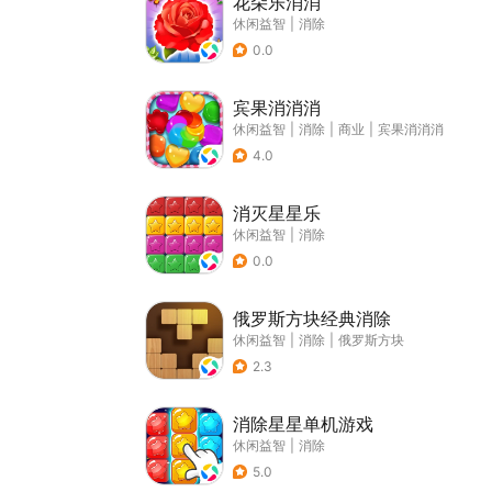
花朵乐消消
休闲益智
|
消除
0.0
宾果消消消
休闲益智
|
消除
|
商业
|
宾果消消消
4.0
消灭星星乐
休闲益智
|
消除
0.0
俄罗斯方块经典消除
休闲益智
|
消除
|
俄罗斯方块
2.3
消除星星单机游戏
休闲益智
|
消除
5.0