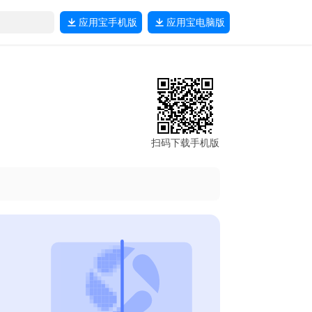
应用宝
手机版
应用宝
电脑版
扫码下载手机版