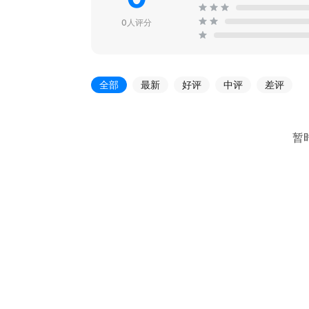
0人评分
全部
最新
好评
中评
差评