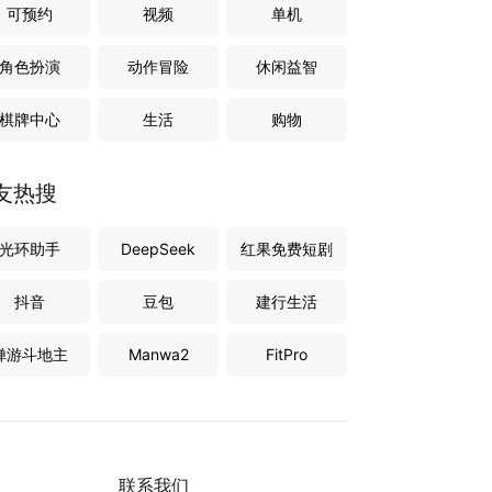
可预约
视频
单机
角色扮演
动作冒险
休闲益智
棋牌中心
生活
购物
友热搜
光环助手
DeepSeek
红果免费短剧
抖音
豆包
建行生活
禅游斗地主
Manwa2
FitPro
联系我们