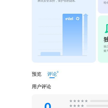
腾讯安全加持，保护你的隐私
给
独
账
0
预览
评论
用户评论
0