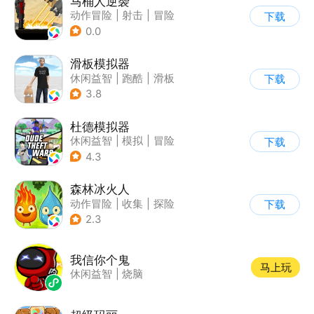
马桶人逆袭
动作冒险
|
射击
|
冒险
下载
|
像素风
0.0
滑板模拟器
休闲益智
|
跑酷
|
滑板
下载
|
卡通
3.8
杜德模拟器
休闲益智
|
模拟
|
冒险
下载
|
写实
4.3
森林冰火人
动作冒险
|
收集
|
探险
下载
|
儿童游戏
2.3
我信你个鬼
马上玩
休闲益智
|
烧脑