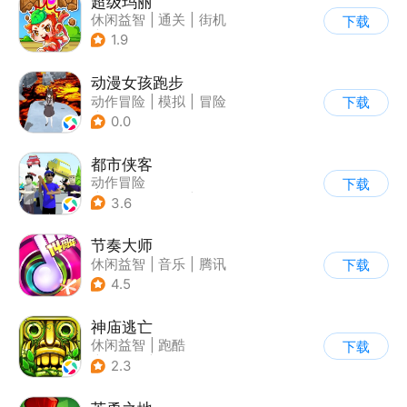
超级玛丽
休闲益智
|
通关
|
街机
下载
|
儿童游戏
1.9
动漫女孩跑步
动作冒险
|
模拟
|
冒险
下载
|
日系
0.0
都市侠客
动作冒险
下载
|
第一人称射击
|
冒险
3.6
|
开放世界
节奏大师
休闲益智
|
音乐
|
腾讯
下载
4.5
神庙逃亡
休闲益智
|
跑酷
下载
|
欧美风
|
创梦天地
2.3