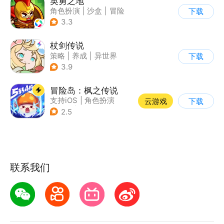
英勇之地
角色扮演
|
沙盒
|
冒险
下载
|
steam游戏
3.3
杖剑传说
策略
|
养成
|
异世界
下载
|
二次元
3.9
冒险岛：枫之传说
支持iOS
|
角色扮演
云游戏
下载
|
放置
|
冒险
2.5
联系我们