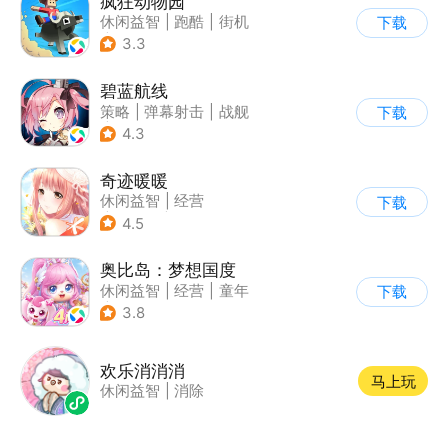
疯狂动物园
休闲益智
|
跑酷
|
街机
下载
|
像素风
3.3
碧蓝航线
策略
|
弹幕射击
|
战舰
下载
|
美少女
4.3
奇迹暖暖
休闲益智
|
经营
下载
|
美少女
|
动漫
4.5
奥比岛：梦想国度
休闲益智
|
经营
|
童年
下载
|
萌系
3.8
欢乐消消消
马上玩
休闲益智
|
消除