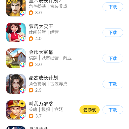
皇帝成长计划2
角色扮演
|
古装养成
下载
|
架空历史
|
剧情
3.0
票房大卖王
休闲益智
|
经营
下载
|
演艺圈
|
偶像
4.0
金币大富翁
棋牌
|
城市经营
|
商业
下载
|
脑洞
3.0
豪杰成长计划
角色扮演
|
古装养成
下载
|
架空历史
|
古风
2.9
叫我万岁爷
策略
|
模拟
|
宫廷
云游戏
下载
|
剧情
3.7