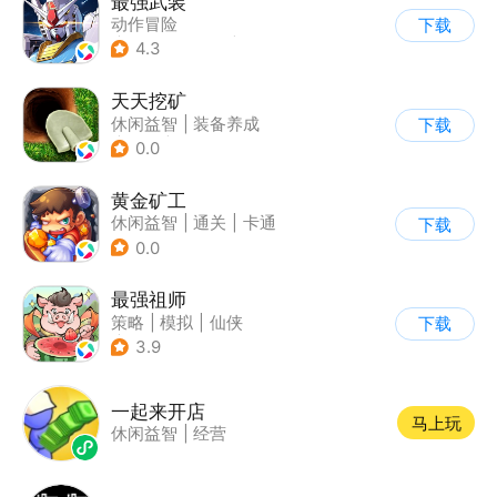
最强武装
动作冒险
下载
|
第三人称射击
|
科幻
4.3
|
剧情
天天挖矿
休闲益智
|
装备养成
下载
|
解压
|
Q版
0.0
黄金矿工
休闲益智
|
通关
|
卡通
下载
0.0
最强祖师
策略
|
模拟
|
仙侠
下载
|
中国风
3.9
一起来开店
马上玩
休闲益智
|
经营