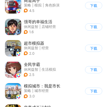
商道高手
策略
|
模拟
|
角色扮演
下载
|
收集
4.5
强哥的幸福生活
休闲益智
|
店铺经营
下载
|
卡通
|
Q版
1.6
超市模拟器
休闲益智
|
经营
下载
|
文字游戏
|
模拟
2.0
全民学霸
休闲益智
|
生活模拟
下载
|
校园
|
Q版
2.5
模拟城市：我是市长
策略
|
城市经营
下载
|
模拟城市
|
开放世界
3.0