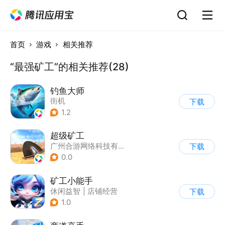
首页
游戏
相关推荐
“最强矿工”的相关推荐(28)
钓鱼大师
街机
下载
1.2
超级矿工
广州合游网络科技有限公司
下载
0.0
矿工小能手
休闲益智
|
店铺经营
下载
|
卡通
1.0