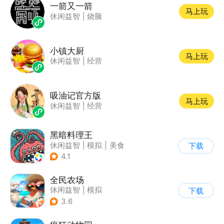
一箭又一箭
马上玩
休闲益智
|
烧脑
小镇大厨
马上玩
休闲益智
|
经营
吸油记官方版
马上玩
休闲益智
|
经营
黑暗料理王
休闲益智
|
模拟
|
美食
下载
|
卡通
4.1
全民农场
休闲益智
|
模拟
下载
|
田园生活
|
卡通
3.6