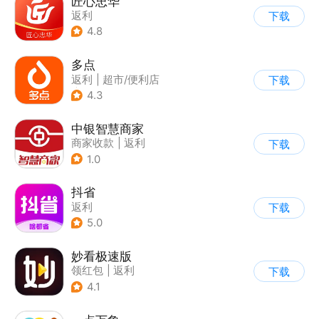
匠心忠华
返利
下载
4.8
多点
返利
|
超市/便利店
下载
|
生鲜/买菜
4.3
中银智慧商家
商家收款
|
返利
下载
1.0
抖省
返利
下载
5.0
妙看极速版
领红包
|
返利
下载
4.1