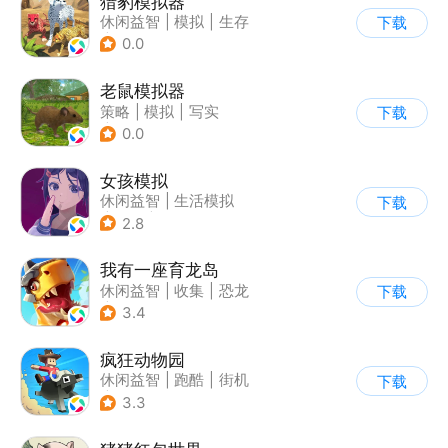
猎豹模拟器
休闲益智
|
模拟
|
生存
下载
|
写实
0.0
老鼠模拟器
策略
|
模拟
|
写实
下载
|
62游戏
0.0
女孩模拟
休闲益智
|
生活模拟
下载
|
校园
|
卡通
2.8
我有一座育龙岛
休闲益智
|
收集
|
恐龙
下载
|
宠物养成
3.4
疯狂动物园
休闲益智
|
跑酷
|
街机
下载
|
像素风
3.3