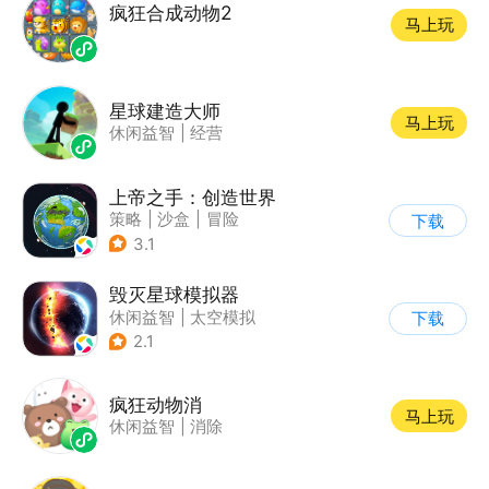
疯狂合成动物2
马上玩
星球建造大师
马上玩
休闲益智
|
经营
上帝之手：创造世界
策略
|
沙盒
|
冒险
下载
|
卡通
3.1
毁灭星球模拟器
休闲益智
|
太空模拟
下载
|
太空
2.1
疯狂动物消
马上玩
休闲益智
|
消除