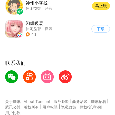
神州小客栈
马上玩
休闲益智
|
经营
闪耀暖暖
休闲益智
|
换装
下载
|
女性向
|
二次元
4.1
联系我们
|
|
|
|
|
关于腾讯
About Tencent
服务条款
商务洽谈
腾讯招聘
|
|
|
|
|
腾讯公益
版权所有
用户权限
隐私政策
侵权投诉指引
用户协议