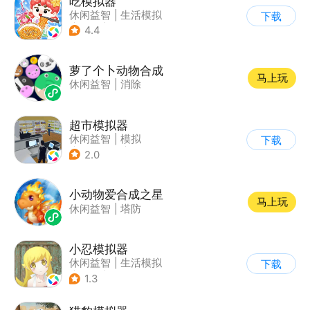
吃模拟器
休闲益智
|
生活模拟
下载
|
美食
|
卡通
4.4
萝了个卜动物合成
马上玩
休闲益智
|
消除
超市模拟器
休闲益智
|
模拟
下载
|
文字游戏
|
经营
2.0
小动物爱合成之星
马上玩
休闲益智
|
塔防
小忍模拟器
休闲益智
|
生活模拟
下载
|
恋爱
|
女性向
1.3