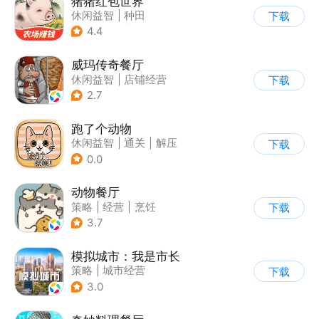
猪猪红包世界
休闲益智
|
种田
下载
|
田园生活
|
积分网赚
4.4
威玛传奇餐厅
休闲益智
|
店铺经营
下载
|
美食
|
卡通
2.7
跑了个动物
休闲益智
|
通关
|
解压
下载
|
宠物
0.0
动物餐厅
策略
|
经营
|
烹饪
下载
|
宠物
3.7
模拟城市：我是市长
策略
|
城市经营
下载
|
模拟城市
|
开放世界
3.0