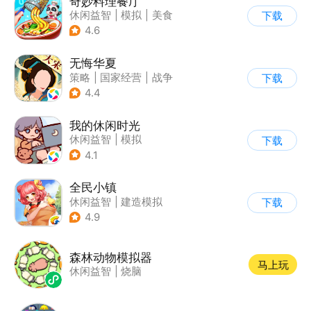
奇妙料理餐厅
休闲益智
|
模拟
|
美食
下载
|
宝宝巴士
4.6
无悔华夏
策略
|
国家经营
|
战争
下载
|
中国风
4.4
我的休闲时光
休闲益智
|
模拟
下载
4.1
全民小镇
休闲益智
|
建造模拟
下载
|
卡通
|
腾讯
4.9
森林动物模拟器
马上玩
休闲益智
|
烧脑