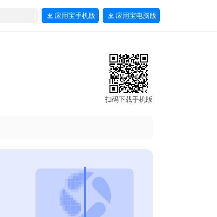
应用宝
手机版
应用宝
电脑版
扫码下载手机版