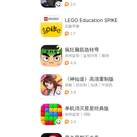
2.0
LEGO Education SPIKE
启蒙早教
2.7
疯狂脑筋急转弯
休闲益智
|
益智问答
|
脑洞
4.9
《神仙道》高清重制版
策略
|
回合制
|
仙侠
|
中国风
3.9
单机消灭星星经典版
休闲益智
|
消除
3.0