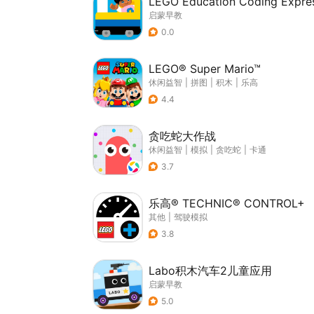
LEGO Education Coding Expre
启蒙早教
0.0
LEGO® Super Mario™
休闲益智
|
拼图
|
积木
|
乐高
4.4
贪吃蛇大作战
休闲益智
|
模拟
|
贪吃蛇
|
卡通
3.7
乐高® TECHNIC® CONTROL+
其他
|
驾驶模拟
3.8
Labo积木汽车2儿童应用
启蒙早教
5.0