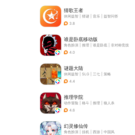
猜歌王者
休闲益智
|
猜谜
|
音乐
|
益智问答
3.8
谁是卧底移动版
角色扮演
|
推理
|
谁是卧底
|
非对称竞技
4.0
谜题大陆
休闲益智
|
SLG
|
三七
|
策略
4.4
推理学院
动作冒险
|
格斗
|
推理
|
狼人杀
4.6
幻灵修仙传
角色扮演
|
挂机
|
西游
|
中国风