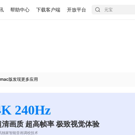
讯
帮助中心
下载客户端
开放平台
mac版发现更多应用
4K 240Hz
超清画质 超高帧率 极致视觉体验
讯独家智能音画调校技术