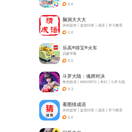
4.6
脑洞大大大
休闲益智
|
益智问答
|
成语
|
学习教育
0.0
乐高®得宝®火车
启蒙早教
0.0
斗罗大陆：魂师对决
角色扮演
|
MMORPG
|
奇幻
|
斗罗大陆
4.3
看图猜成语
休闲益智
|
益智问答
|
成语
|
学习教育
0.0