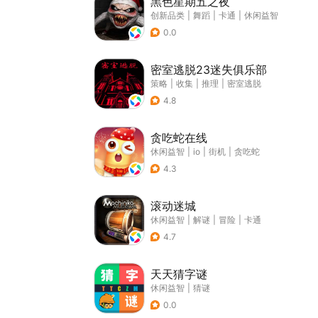
黑色星期五之夜
创新品类
|
舞蹈
|
卡通
|
休闲益智
0.0
密室逃脱23迷失俱乐部
策略
|
收集
|
推理
|
密室逃脱
4.8
贪吃蛇在线
休闲益智
|
io
|
街机
|
贪吃蛇
4.3
滚动迷城
休闲益智
|
解谜
|
冒险
|
卡通
4.7
天天猜字谜
休闲益智
|
猜谜
0.0