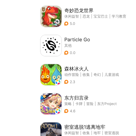
奇妙恐龙世界
休闲益智
|
恐龙
|
宝宝巴士
|
学习教育
5.0
Particle Go
其他
0.0
森林冰火人
动作冒险
|
收集
|
奇幻
|
儿童游戏
2.3
东方归言录
策略
|
卡牌
|
冒险
|
东方Project
4.6
密室逃脱1逃离地牢
休闲益智
|
收集
|
地牢
|
密室逃脱