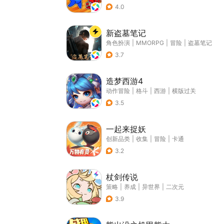
4.0
新盗墓笔记
角色扮演
|
MMORPG
|
冒险
|
盗墓笔记
3.7
造梦西游4
动作冒险
|
格斗
|
西游
|
横版过关
3.5
一起来捉妖
创新品类
|
收集
|
冒险
|
卡通
3.2
杖剑传说
策略
|
养成
|
异世界
|
二次元
3.9