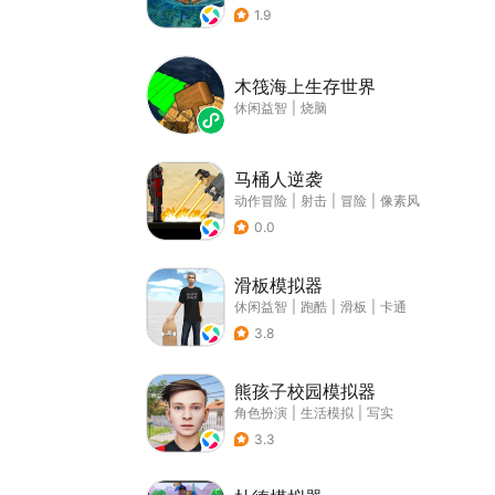
1.9
木筏海上生存世界
休闲益智
|
烧脑
马桶人逆袭
动作冒险
|
射击
|
冒险
|
像素风
0.0
滑板模拟器
休闲益智
|
跑酷
|
滑板
|
卡通
3.8
熊孩子校园模拟器
角色扮演
|
生活模拟
|
写实
3.3