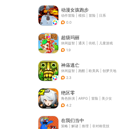
动漫女孩跑步
动作冒险
|
模拟
|
冒险
|
日系
0.0
超级玛丽
休闲益智
|
通关
|
街机
|
儿童游戏
1.9
神庙逃亡
休闲益智
|
跑酷
|
欧美风
|
创梦天地
2.3
绝区零
角色扮演
|
ARPG
|
冒险
|
美少女
4.2
在我们当中
策略
|
解谜
|
推理
|
非对称竞技