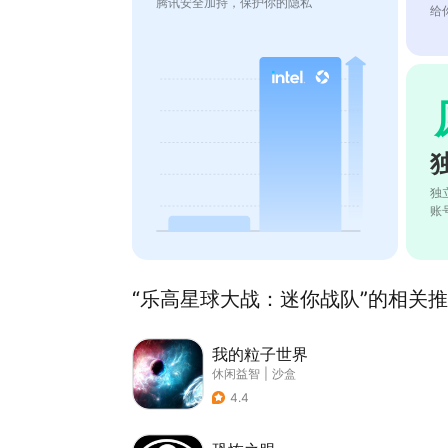
腾讯安全加持，保护你的隐私
给
独
账
“乐高星球大战：迷你战队”的相关推荐
我的粒子世界
休闲益智
|
沙盒
4.4