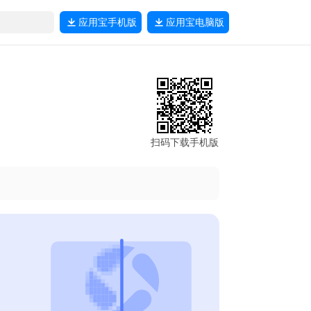
应用宝
手机版
应用宝
电脑版
扫码下载手机版