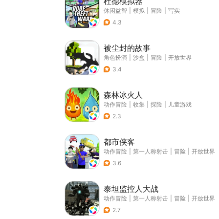
杜德模拟器
休闲益智
|
模拟
|
冒险
|
写实
4.3
被尘封的故事
角色扮演
|
沙盒
|
冒险
|
开放世界
3.4
森林冰火人
动作冒险
|
收集
|
探险
|
儿童游戏
2.3
都市侠客
动作冒险
|
第一人称射击
|
冒险
|
开放世界
3.6
泰坦监控人大战
动作冒险
|
第一人称射击
|
冒险
|
开放世界
2.7