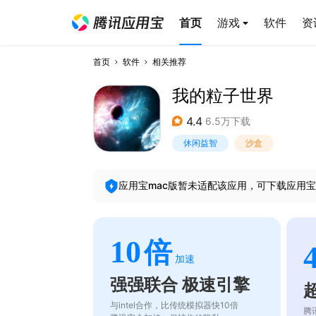
首页
游戏
软件
资
首页
软件
相关推荐
我的粒子世界
4.4
6.5万下载
休闲益智
沙盒
应用宝mac版暂未适配该应用，可下载应用宝
10
倍
加速
强强联合 极速引擎
与intel合作，比传统模拟器快10倍
腾