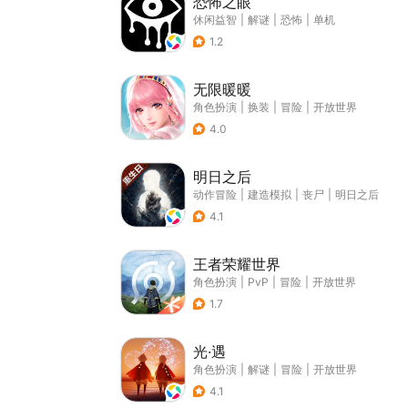
恐怖之眼
休闲益智
|
解谜
|
恐怖
|
单机
1.2
无限暖暖
角色扮演
|
换装
|
冒险
|
开放世界
4.0
明日之后
动作冒险
|
建造模拟
|
丧尸
|
明日之后
4.1
王者荣耀世界
角色扮演
|
PvP
|
冒险
|
开放世界
1.7
光·遇
角色扮演
|
解谜
|
冒险
|
开放世界
4.1