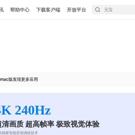
讯
帮助中心
下载客户端
开放平台
mac版发现更多应用
4K 240Hz
超清画质 超高帧率 极致视觉体验
讯独家智能音画调校技术