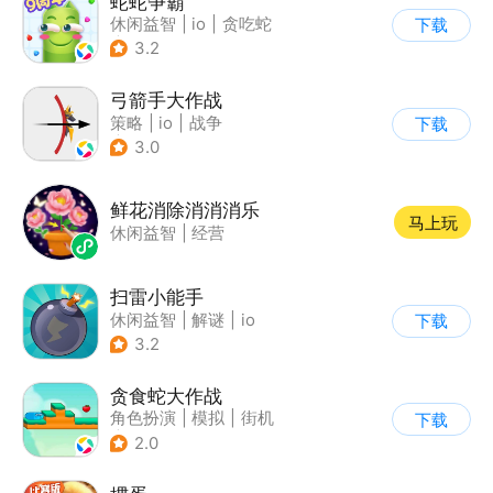
蛇蛇争霸
休闲益智
|
io
|
贪吃蛇
下载
|
白日梦
3.2
弓箭手大作战
策略
|
io
|
战争
下载
|
非对称竞技
3.0
鲜花消除消消消乐
马上玩
休闲益智
|
经营
扫雷小能手
休闲益智
|
解谜
|
io
下载
3.2
贪食蛇大作战
角色扮演
|
模拟
|
街机
下载
|
萌系
2.0