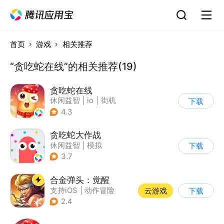
首页
游戏
相关推荐
“贪吃蛇在线”的相关推荐(19)
贪吃蛇在线
休闲益智
|
io
|
街机
下载
|
贪吃蛇
4.3
贪吃蛇大作战
休闲益智
|
模拟
下载
|
贪吃蛇
|
卡通
3.7
合金弹头：觉醒
支持iOS
|
动作冒险
云游戏
下载
|
射击
|
街机
2.4