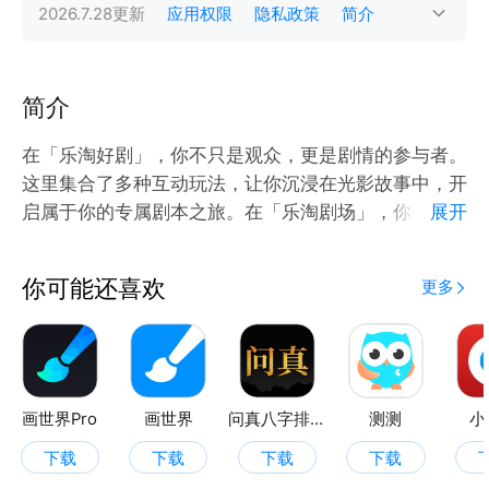
2026.7.28
更新
应用权限
隐私政策
简介
简介
在「乐淘好剧」，你不只是观众，更是剧情的参与者。
这里集合了多种互动玩法，让你沉浸在光影故事中，开
启属于你的专属剧本之旅。在「乐淘剧场」，你可以自
展开
由选择短篇剧本，通过不同的选项推动剧情发展，每一
个选择都可能通往意想不到的结局，真正实现“剧情我
你可能还喜欢
更多
来定”。在「拼剧情」玩法中，根据提示拼接关键信
息，还原完整故事脉络，考验你的理解力与记忆力，仿
佛化身剧情侦探，抽丝剥茧揭开故事的真相。「拼台
词」则带你走进台词世界，将那些或经典或感人的片段
补充完整，重新感受角色情绪与剧情张力。「乐淘好
画世界Pro
画世界
问真八字排盘
测测
小
剧」让你从旁观者变成剧情的参与者，体验不一样的追
下载
下载
下载
下载
剧方式，在互动中遇见更多好故事。