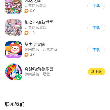
凡达之家
儿童益智游戏
下载
0.0
加查小镇新世界
儿童益智游戏
下载
1.0
脑力大冒险
休闲益智
|
儿童游戏
下载
|
卡通
|
学习教育
4.9
奇妙独角兽乐园
马上玩
休闲益智
|
经营
联系我们