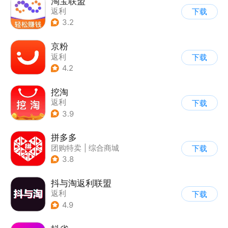
淘宝联盟
返利
下载
3.2
京粉
返利
下载
4.2
挖淘
返利
下载
3.9
拼多多
团购特卖
|
综合商城
下载
3.8
抖与淘返利联盟
返利
下载
4.9