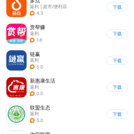
多点
返利
|
超市/便利店
下载
|
生鲜/买菜
4.3
赏帮赚
返利
下载
1.6
链赢
返利
下载
5.0
新惠康生活
返利
下载
0.0
联盟生态
返利
下载
5.0