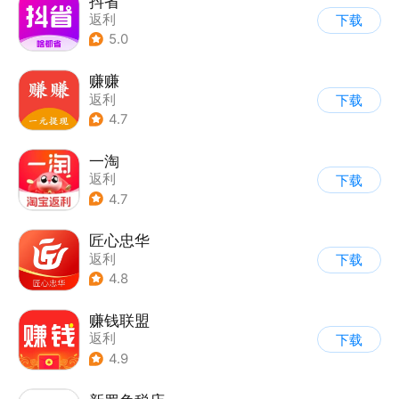
抖省
返利
下载
5.0
赚赚
返利
下载
4.7
一淘
返利
下载
4.7
匠心忠华
返利
下载
4.8
赚钱联盟
返利
下载
4.9