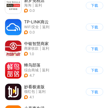
新罗免税店
海淘
|
返利
下载
0.0
TP-LINK商云
WiFi安全
|
返利
下载
0.0
中银智慧商家
商家收款
|
返利
下载
1.0
蜂鸟部落
综合商城
|
返利
下载
4.7
妙看极速版
领红包
|
返利
下载
4.1