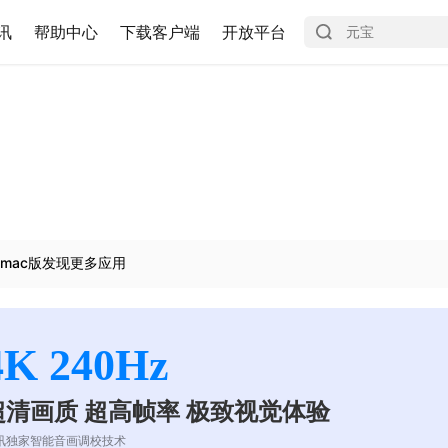
讯
帮助中心
下载客户端
开放平台
mac版发现更多应用
4K 240Hz
超清画质 超高帧率 极致视觉体验
讯独家智能音画调校技术