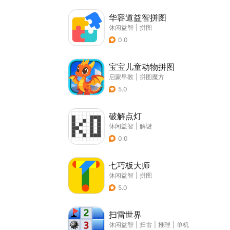
华容道益智拼图
休闲益智
|
拼图
0.0
宝宝儿童动物拼图
启蒙早教
|
拼图魔方
5.0
破解点灯
休闲益智
|
解谜
0.0
七巧板大师
休闲益智
|
拼图
5.0
扫雷世界
休闲益智
|
扫雷
|
推理
|
单机