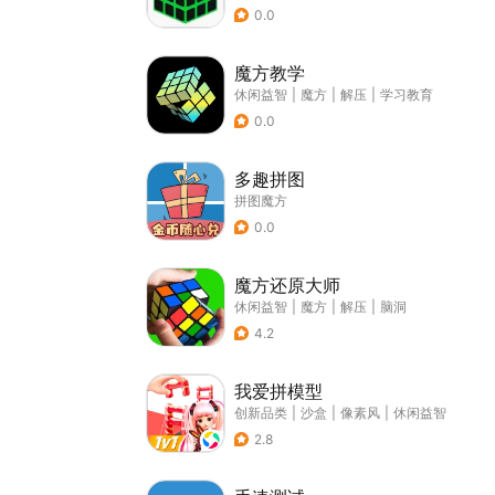
0.0
魔方教学
休闲益智
|
魔方
|
解压
|
学习教育
0.0
多趣拼图
拼图魔方
0.0
魔方还原大师
休闲益智
|
魔方
|
解压
|
脑洞
4.2
我爱拼模型
创新品类
|
沙盒
|
像素风
|
休闲益智
2.8