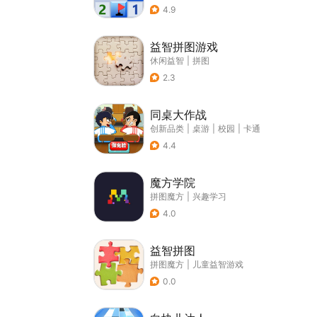
4.9
益智拼图游戏
休闲益智
|
拼图
2.3
同桌大作战
创新品类
|
桌游
|
校园
|
卡通
4.4
魔方学院
拼图魔方
|
兴趣学习
4.0
益智拼图
拼图魔方
|
儿童益智游戏
0.0