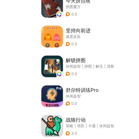
今天拼点啥
拼图魔方
0.0
坚持向前进
速度反应
0.0
解锁拼图
休闲益智
|
拼图
|
解压
|
清新
0.0
舒尔特训练Pro
休闲益智
0.0
战狼行动
策略
|
塔防
|
卡通
|
休闲益智
3.0