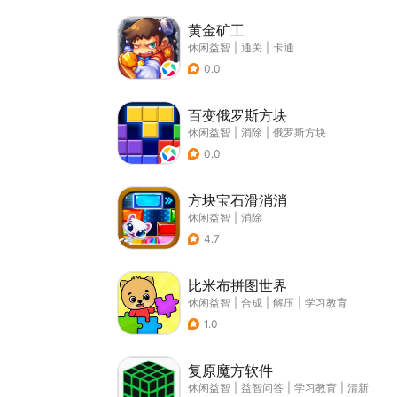
黄金矿工
休闲益智
|
通关
|
卡通
0.0
百变俄罗斯方块
休闲益智
|
消除
|
俄罗斯方块
0.0
方块宝石滑消消
休闲益智
|
消除
4.7
比米布拼图世界
休闲益智
|
合成
|
解压
|
学习教育
1.0
复原魔方软件
休闲益智
|
益智问答
|
学习教育
|
清新