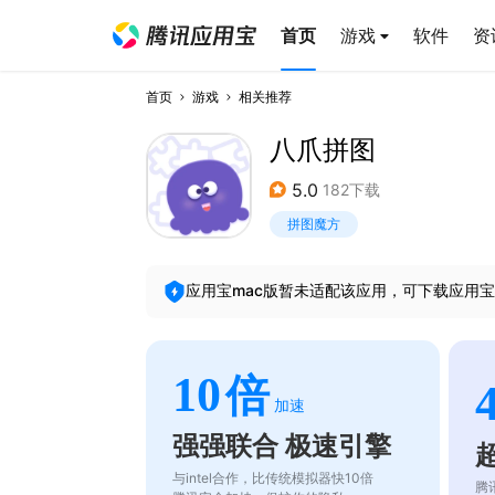
首页
游戏
软件
资
首页
游戏
相关推荐
八爪拼图
5.0
182下载
拼图魔方
应用宝mac版暂未适配该应用，可下载应用宝
10
倍
加速
强强联合 极速引擎
与intel合作，比传统模拟器快10倍
腾