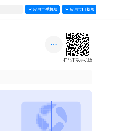
应用宝
手机版
应用宝
电脑版
扫码下载手机版