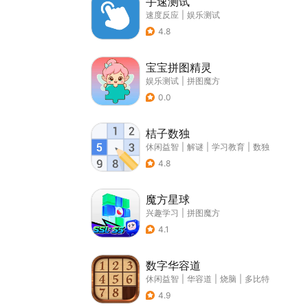
手速测试
速度反应
|
娱乐测试
4.8
宝宝拼图精灵
娱乐测试
|
拼图魔方
0.0
桔子数独
休闲益智
|
解谜
|
学习教育
|
数独
4.8
魔方星球
兴趣学习
|
拼图魔方
4.1
数字华容道
休闲益智
|
华容道
|
烧脑
|
多比特
4.9