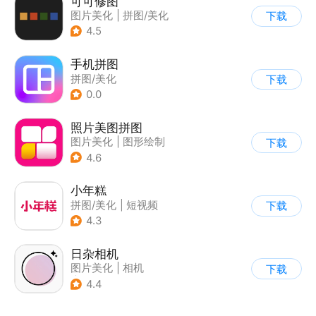
可可修图
图片美化
|
拼图/美化
下载
4.5
手机拼图
拼图/美化
下载
0.0
照片美图拼图
图片美化
|
图形绘制
下载
|
拼图/美化
4.6
小年糕
拼图/美化
|
短视频
下载
4.3
日杂相机
图片美化
|
相机
下载
|
拼图/美化
4.4