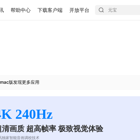
讯
帮助中心
下载客户端
开放平台
mac版发现更多应用
4K 240Hz
超清画质 超高帧率 极致视觉体验
讯独家智能音画调校技术