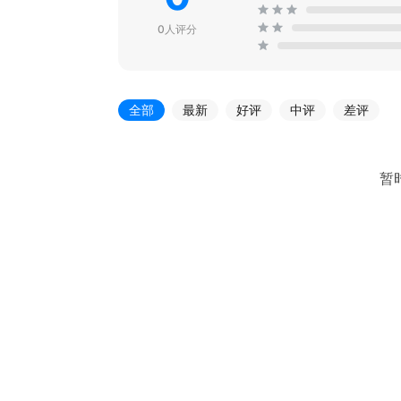
0人评分
全部
最新
好评
中评
差评