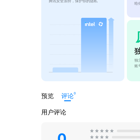
腾讯安全加持，保护你的隐私
给
独
账
0
预览
评论
用户评论
0