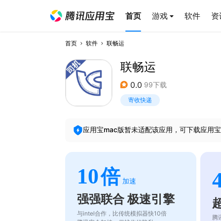
首页
游戏
软件
资
首页
软件
联畅运
联畅运
0.0
99下载
寄收快递
应用宝mac版暂未适配该应用，可下载应用宝
10
倍
加速
强强联合 极速引擎
与intel合作，比传统模拟器快10倍
腾