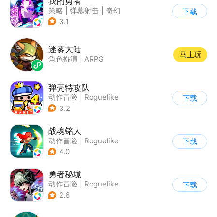
我的勇者
策略
|
弹幕射击
|
奇幻
下载
|
中国风
3.1
迷雾大陆
马上玩
角色扮演
|
ARPG
弹壳特攻队
动作冒险
|
Roguelike
下载
|
冒险
|
无双割草
3.2
战魂铭人
动作冒险
|
Roguelike
下载
|
冒险
|
像素风
4.0
勇者秘境
动作冒险
|
Roguelike
下载
|
冒险
|
无双割草
2.6