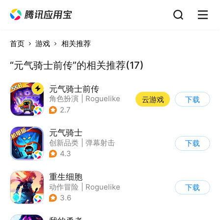
首页
游戏
相关推荐
“元气骑士前传”的相关推荐(17)
元气骑士前传
角色扮演
|
Roguelike
云游戏
下载
|
地牢
|
像素风
2.7
元气骑士
创新品类
|
弹幕射击
下载
|
地牢
|
像素风
4.3
重生细胞
动作冒险
|
Roguelike
下载
|
探险
|
端游移植
3.6