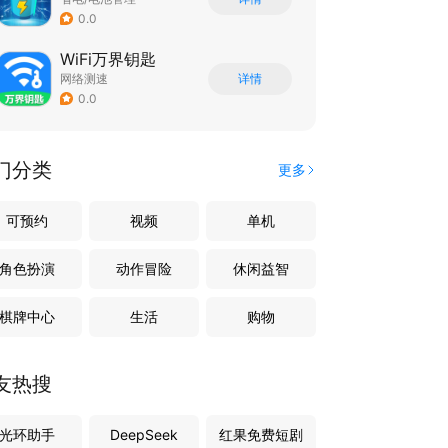
0.0
WiFi万界钥匙
网络测速
详情
0.0
门分类
更多
可预约
视频
单机
角色扮演
动作冒险
休闲益智
棋牌中心
生活
购物
友热搜
光环助手
DeepSeek
红果免费短剧