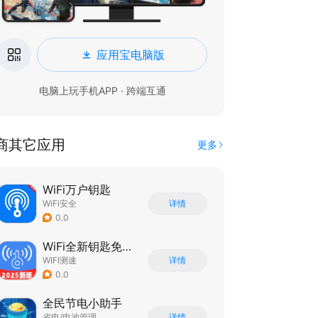
应用宝电脑版
电脑上玩手机APP · 跨端互通
商其它应用
更多
WiFi万户钥匙
WiFi安全
详情
0.0
WiFi全新钥匙免费连
WIFI测速
详情
0.0
全民节电小助手
省电/电池管理
详情