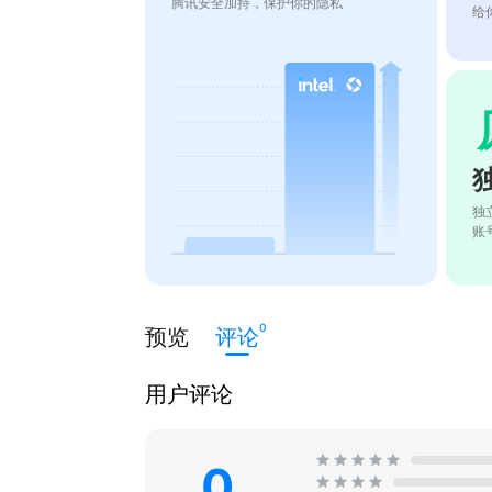
腾讯安全加持，保护你的隐私
给
独
账
0
预览
评论
用户评论
0