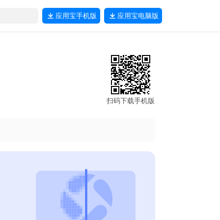
应用宝
手机版
应用宝
电脑版
扫码下载手机版