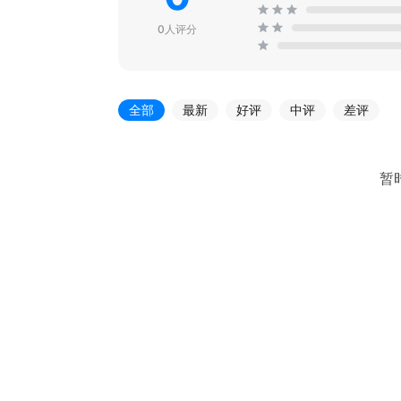
0人评分
全部
最新
好评
中评
差评