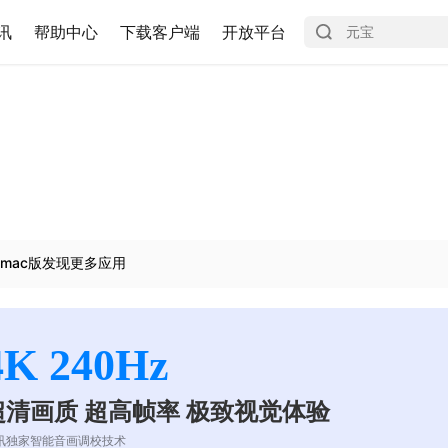
讯
帮助中心
下载客户端
开放平台
mac版发现更多应用
4K 240Hz
超清画质 超高帧率 极致视觉体验
讯独家智能音画调校技术