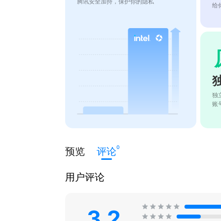
腾讯安全加持，保护你的隐私
给
独
账
0
预览
评论
用户评论
3.2