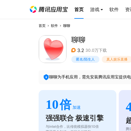
首页
游戏
软件
资
首页
软件
聊聊
聊聊
3.2
30.0万下载
匿名/陌生人
真人娱乐直播
聊聊
为手机应用，需先安装腾讯应用宝提供电
10
倍
加速
强强联合 极速引擎
与intel合作，比传统模拟器快10倍
腾