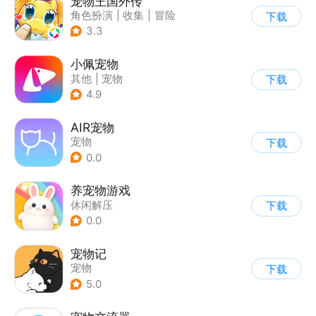
宠物王国外传
角色扮演
|
收集
|
冒险
下载
|
宠物
3.3
小佩宠物
其他
|
宠物
下载
4.9
AIR宠物
宠物
下载
0.0
养宠物游戏
休闲解压
下载
0.0
宠物记
宠物
下载
5.0