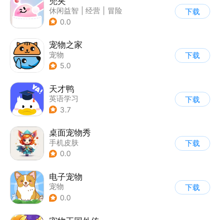
兜夹
休闲益智
|
经营
|
冒险
下载
|
剧情
0.0
宠物之家
宠物
下载
5.0
天才鸭
英语学习
下载
3.7
桌面宠物秀
手机皮肤
下载
0.0
电子宠物
宠物
下载
0.0