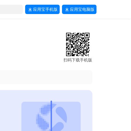
应用宝
手机版
应用宝
电脑版
扫码下载手机版