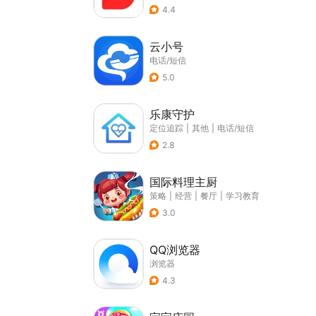
4.4
云小号
电话/短信
5.0
乐康守护
定位追踪
|
其他
|
电话/短信
2.8
国际料理主厨
策略
|
经营
|
餐厅
|
学习教育
3.0
QQ浏览器
浏览器
4.3