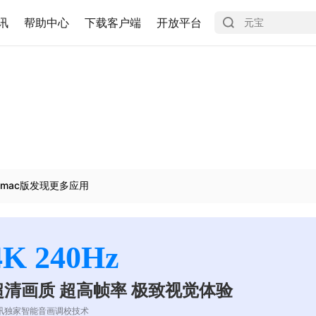
讯
帮助中心
下载客户端
开放平台
mac版发现更多应用
4K 240Hz
超清画质 超高帧率 极致视觉体验
讯独家智能音画调校技术