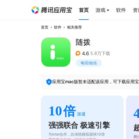
首页
游戏
软件
资
首页
软件
相关推荐
随拨
4.6
5.8万下载
电话/短信
应用宝mac版暂未适配该应用，可下载应用宝
10
倍
加速
强强联合 极速引擎
与intel合作，比传统模拟器快10倍
腾