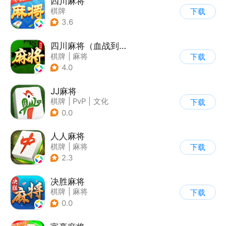
四川麻将
棋牌
下载
3.6
四川麻将（血战到底）
棋牌
|
麻将
下载
4.0
JJ麻将
棋牌
|
PvP
|
文化
下载
|
中国风
0.0
人人麻将
棋牌
|
麻将
下载
2.3
决胜麻将
棋牌
|
麻将
下载
0.0