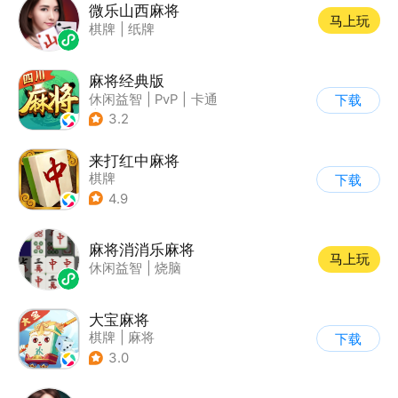
微乐山西麻将
马上玩
棋牌
|
纸牌
麻将经典版
休闲益智
|
PvP
|
卡通
下载
|
棋牌
3.2
来打红中麻将
棋牌
下载
4.9
麻将消消乐麻将
马上玩
休闲益智
|
烧脑
大宝麻将
棋牌
|
麻将
下载
3.0