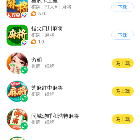
星辰卡五星
棋牌
|
打大A
|
麻将
下载
5.0
指尖四川麻将
棋牌
|
麻将
下载
1.9
穷胡
马上玩
棋牌
|
纸牌
芝麻红中麻将
马上玩
棋牌
|
纸牌
同城游呼和浩特麻将
马上玩
棋牌
|
纸牌