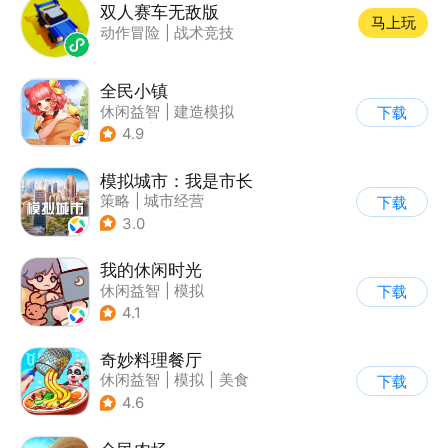
双人赛车无敌版
马上玩
动作冒险
|
战术竞技
全民小镇
休闲益智
|
建造模拟
下载
|
卡通
|
腾讯
4.9
模拟城市：我是市长
策略
|
城市经营
下载
|
模拟城市
|
开放世界
3.0
我的休闲时光
休闲益智
|
模拟
下载
4.1
奇妙料理餐厅
休闲益智
|
模拟
|
美食
下载
|
宝宝巴士
4.6