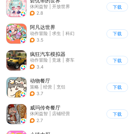
碧优蒂的世界
休闲益智
|
开放世界
下载
|
Q版
|
捏脸
2.8
阿凡达世界
动作冒险
|
求生
|
科幻
下载
|
开放世界
3.5
疯狂汽车模拟器
动作冒险
|
竞速
|
赛车
下载
|
开放世界
3.4
动物餐厅
策略
|
经营
|
烹饪
下载
|
宠物
3.7
威玛传奇餐厅
休闲益智
|
店铺经营
下载
|
美食
|
卡通
2.7