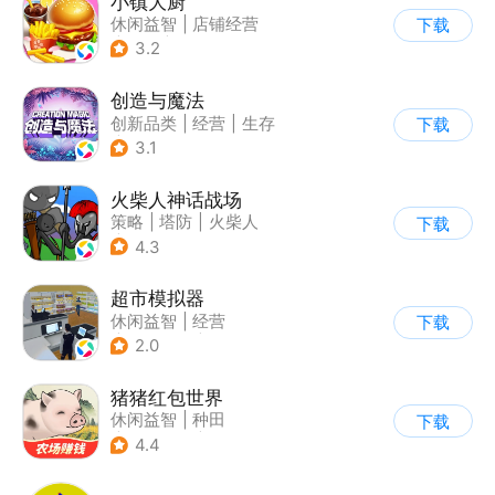
小镇大厨
休闲益智
|
店铺经营
下载
|
美食
|
卡通
3.2
创造与魔法
创新品类
|
经营
|
生存
下载
|
开放世界
3.1
火柴人神话战场
策略
|
塔防
|
火柴人
下载
|
休闲益智
4.3
超市模拟器
休闲益智
|
经营
下载
|
文字游戏
|
模拟
2.0
猪猪红包世界
休闲益智
|
种田
下载
|
田园生活
|
积分网赚
4.4