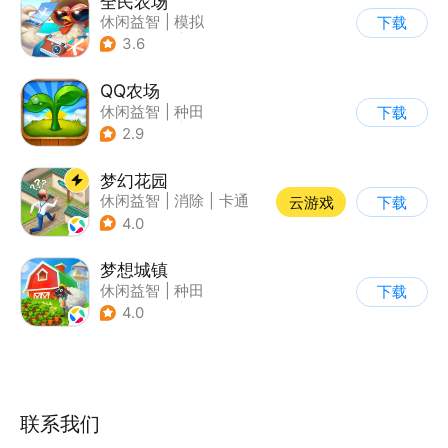
全民农场
休闲益智
|
模拟
下载
|
田园生活
|
卡通
3.6
QQ农场
休闲益智
|
种田
下载
|
田园生活
|
卡通
2.9
梦幻花园
休闲益智
|
消除
|
卡通
云游戏
下载
|
创梦天地
4.0
梦想城镇
休闲益智
|
种田
下载
|
田园生活
|
中国风
4.0
联系我们