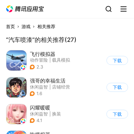
首页
游戏
相关推荐
“汽车喷漆”的相关推荐(27)
飞行模拟器
动作冒险
|
载具模拟
下载
|
飞机
|
写实
2.3
强哥的幸福生活
休闲益智
|
店铺经营
下载
|
卡通
|
Q版
1.6
闪耀暖暖
休闲益智
|
换装
下载
|
美少女
|
二次元
4.1