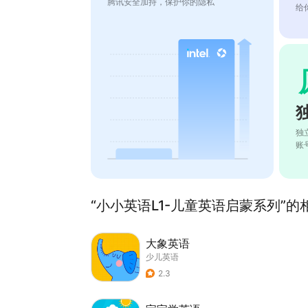
腾讯安全加持，保护你的隐私
给
独
账
“小小英语L1-儿童英语启蒙系列”的相
大象英语
少儿英语
2.3