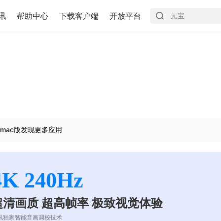
讯
帮助中心
下载客户端
开放平台
mac版发现更多应用
4K 240Hz
超清画质 超高帧率 极致视觉体验
讯独家智能音画调校技术