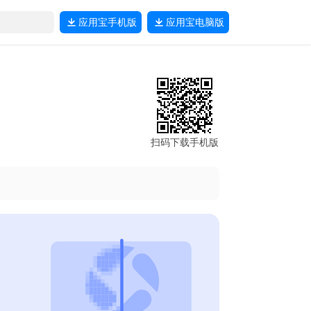
应用宝
手机版
应用宝
电脑版
扫码下载手机版