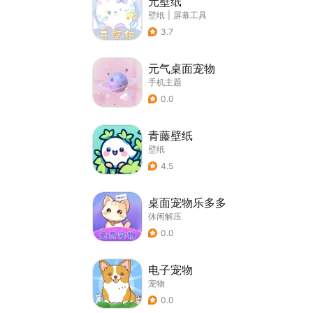
元壁纸
壁纸
|
屏幕工具
3.7
元气桌面宠物
手机主题
0.0
青藤壁纸
壁纸
4.5
桌面宠物乐多多
休闲解压
0.0
电子宠物
宠物
0.0