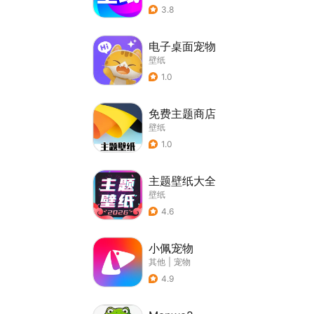
3.8
电子桌面宠物
壁纸
1.0
免费主题商店
壁纸
1.0
主题壁纸大全
壁纸
4.6
小佩宠物
其他
|
宠物
4.9