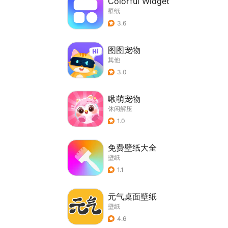
Colorful Widget
壁纸
3.6
图图宠物
其他
3.0
啾萌宠物
休闲解压
1.0
免费壁纸大全
壁纸
1.1
元气桌面壁纸
壁纸
4.6