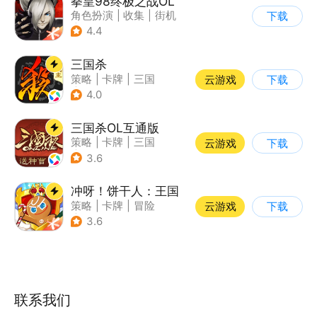
拳皇98终极之战OL
角色扮演
|
收集
|
街机
下载
|
拳皇
4.4
三国杀
策略
|
卡牌
|
三国
云游戏
下载
|
三国杀
4.0
三国杀OL互通版
策略
|
卡牌
|
三国
云游戏
下载
|
三国杀
3.6
冲呀！饼干人：王国
策略
|
卡牌
|
冒险
云游戏
下载
|
卡通
3.6
联系我们