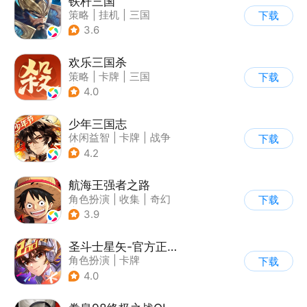
铁杆三国
策略
|
挂机
|
三国
下载
|
中国风
3.6
欢乐三国杀
策略
|
卡牌
|
三国
下载
|
三国杀
4.0
少年三国志
休闲益智
|
卡牌
|
战争
下载
|
少年三国志
4.2
航海王强者之路
角色扮演
|
收集
|
奇幻
下载
|
海贼王
3.9
圣斗士星矢-官方正版(腾讯)
角色扮演
|
卡牌
下载
|
动漫改编
4.0
|
圣斗士星矢