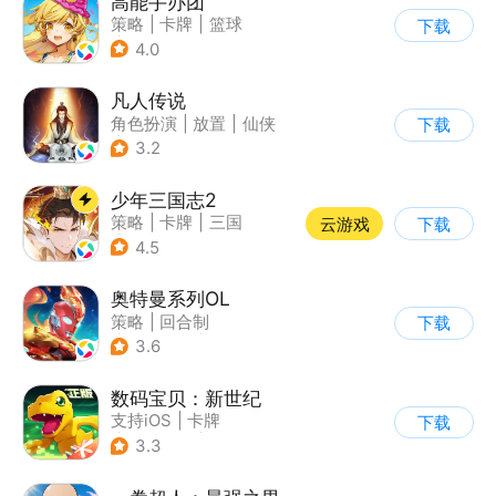
高能手办团
策略
|
卡牌
|
篮球
下载
|
美少女
4.0
凡人传说
角色扮演
|
放置
|
仙侠
下载
|
文字游戏
3.2
少年三国志2
策略
|
卡牌
|
三国
云游戏
下载
|
少年三国志
4.5
奥特曼系列OL
策略
|
回合制
下载
|
动漫改编
|
奥特曼
3.6
数码宝贝：新世纪
支持iOS
|
卡牌
下载
|
动漫改编
|
数码宝贝
3.3