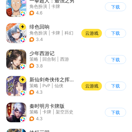
一拳超人：最强之男
角色扮演
|
卡牌
下载
|
动漫改编
|
一拳超人
4.6
绯色回响
角色扮演
|
卡牌
|
科幻
云游戏
下载
|
美少女
3.4
少年西游记
策略
|
回合制
|
西游
下载
|
中国风
3.8
新仙剑奇侠传之挥剑问情
策略
|
PvP
|
仙侠
云游戏
下载
|
仙剑
4.3
秦时明月卡牌版
策略
|
卡牌
|
架空历史
下载
|
秦时明月
4.3