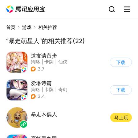
首页
游戏
相关推荐
“暴走萌星人”的相关推荐(22)
道友请留步
策略
|
卡牌
|
仙侠
下载
|
卡通
3.7
爱琳诗篇
策略
|
卡牌
|
奇幻
下载
|
美少女
3.4
暴走木偶人
马上玩