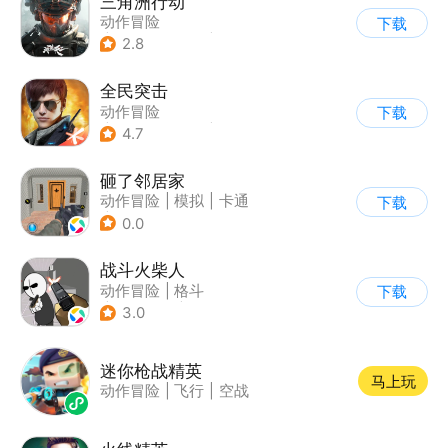
三角洲行动
动作冒险
下载
|
第一人称射击
|
枪战
2.8
|
战术竞技
全民突击
动作冒险
下载
|
第三人称射击
|
枪战
4.7
|
战术竞技
砸了邻居家
动作冒险
|
模拟
|
卡通
下载
|
休闲益智
0.0
战斗火柴人
动作冒险
|
格斗
下载
|
横版过关
|
热血
3.0
迷你枪战精英
马上玩
动作冒险
|
飞行
|
空战