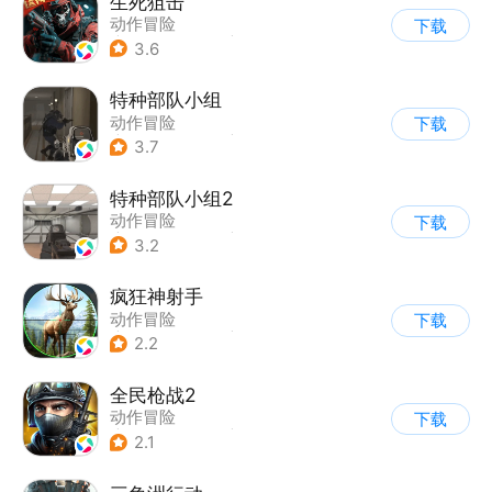
生死狙击
动作冒险
下载
|
第一人称射击
|
枪战
3.6
|
战术竞技
特种部队小组
动作冒险
下载
|
第一人称射击
|
枪战
3.7
|
写实
特种部队小组2
动作冒险
下载
|
第一人称射击
|
枪战
3.2
|
写实
疯狂神射手
动作冒险
下载
|
第一人称射击
|
枪战
2.2
|
写实
全民枪战2
动作冒险
下载
|
第一人称射击
|
枪战
2.1
|
二次元