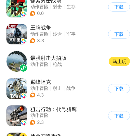
像素射击战场
动作冒险
|
射击
|
生存
下载
|
像素风
0.0
王牌战争
动作冒险
|
沙盒
|
军事
下载
|
开放世界
3.3
最强射击大招版
马上玩
动作冒险
|
枪战
巅峰坦克
动作冒险
|
射击
|
战争
下载
|
战术竞技
4.3
狙击行动：代号猎鹰
动作冒险
下载
|
第一人称射击
|
枪战
2.3
|
写实