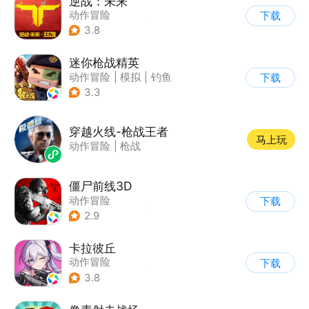
逆战：未来
动作冒险
下载
|
第一人称射击
|
科幻
3.8
|
战术竞技
迷你枪战精英
动作冒险
|
模拟
|
钓鱼
下载
|
童年
3.3
穿越火线-枪战王者
马上玩
动作冒险
|
枪战
僵尸前线3D
动作冒险
下载
|
第三人称射击
|
末日
2.9
|
写实
卡拉彼丘
动作冒险
下载
|
第三人称射击
|
枪战
3.8
|
美少女