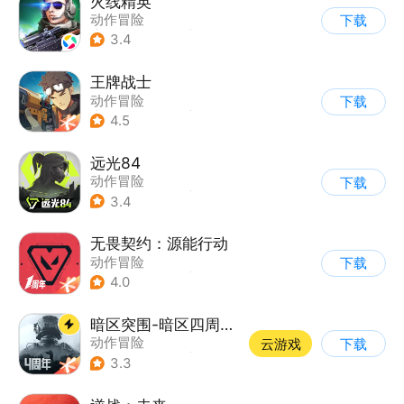
火线精英
动作冒险
下载
|
第一人称射击
|
枪战
3.4
|
写实
王牌战士
动作冒险
下载
|
第一人称射击
|
枪战
4.5
|
5v5
远光84
动作冒险
下载
|
第一人称射击
|
枪战
3.4
|
战术竞技
无畏契约：源能行动
动作冒险
下载
|
第一人称射击
|
枪战
4.0
|
5v5
暗区突围-暗区四周年开启
动作冒险
云游戏
下载
|
第一人称射击
|
枪战
3.3
|
逃离塔科夫