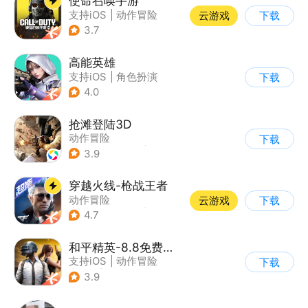
使命召唤手游
支持iOS
|
动作冒险
云游戏
下载
|
第一人称射击
|
军事
3.7
高能英雄
支持iOS
|
角色扮演
下载
|
第三人称射击
|
科幻
4.0
抢滩登陆3D
动作冒险
下载
|
第一人称射击
|
枪战
3.9
|
抢滩登陆
穿越火线-枪战王者
动作冒险
云游戏
下载
|
第一人称射击
|
枪战
4.7
|
穿越火线
和平精英-8.8免费领20连抽
支持iOS
|
动作冒险
下载
|
PvP
|
枪战
3.9