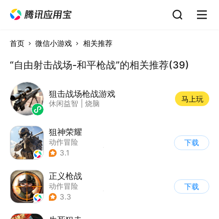
首页
微信小游戏
相关推荐
“自由射击战场-和平枪战”的相关推荐(39)
狙击战场枪战游戏
马上玩
休闲益智
|
烧脑
狙神荣耀
动作冒险
下载
|
第一人称射击
|
枪战
3.1
|
写实
正义枪战
动作冒险
下载
|
第一人称射击
|
枪战
3.3
|
战术竞技