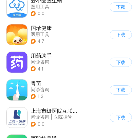
云小医医生端
医用工具
下载
0.0
国珍健康
医用工具
下载
4.7
用药助手
问诊咨询
下载
4.1
粤苗
问诊咨询
下载
1.3
上海市级医院互联网总平台
问诊咨询
|
医院挂号
下载
|
运动社区
0.0