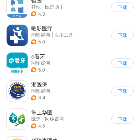
佰医
其他
|
医护助手
下载
4.3
曜影医疗
问诊咨询
|
医用工具
下载
|
医护助手
5.0
e看牙
问诊咨询
下载
5.0
湘医保
问诊咨询
下载
3.4
掌上华医
医护
|
问诊咨询
下载
4.5