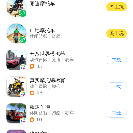
竞速摩托车
马上玩
山地摩托车
马上玩
休闲益智
|
烧脑
开放世界模拟器
动作冒险
|
竞速
|
赛车
下载
|
开放世界
3.7
真实摩托锦标赛
动作冒险
|
模拟
下载
|
摩托车
|
写实
4.5
飙速车神
休闲益智
|
跑酷
|
赛车
下载
|
漂移
1.0