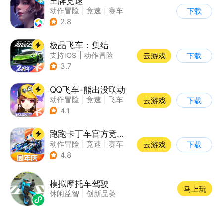
王牌竞速
动作冒险
|
竞速
|
赛车
下载
|
漂移
2.8
极品飞车：集结
支持iOS
|
动作冒险
云游戏
下载
|
竞速
|
赛车
3.7
QQ飞车-熊出没联动
动作冒险
|
竞速
|
飞车
云游戏
下载
|
漂移
4.1
跑跑卡丁车官方竞速版
动作冒险
|
竞速
|
赛车
云游戏
下载
|
跑跑卡丁车
4.8
模拟摩托车驾驶
马上玩
休闲益智
|
创新品类