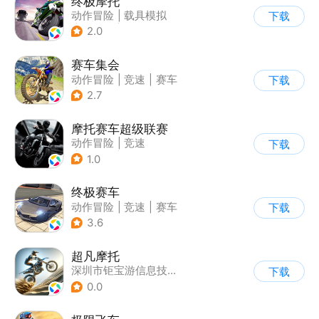
终极摩托
动作冒险
|
载具模拟
下载
|
摩托车
|
竞速
2.0
赛车集会
动作冒险
|
竞速
|
赛车
下载
|
写实
2.7
摩托赛车超级联赛
动作冒险
|
竞速
下载
|
摩托车
|
挑战赛
1.0
终极赛车
动作冒险
|
竞速
|
赛车
下载
3.6
超凡摩托
深圳市钜宝游信息技术有限公司
下载
0.0