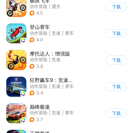
极限飞车
动作冒险
|
通关
下载
|
摩托车
|
横版过关
4.5
登山赛车
动作冒险
|
竞速
|
赛车
下载
|
卡通
4.0
摩托达人：增强版
动作冒险
|
竞速
下载
|
摩托车
|
卡通
3.8
狂野飙车9：竞速传奇
动作冒险
|
竞速
|
赛车
下载
|
狂野飙车
3.4
巅峰极速
动作冒险
|
竞速
|
赛车
下载
|
漂移
3.7