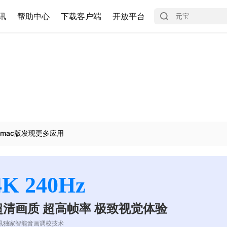
讯
帮助中心
下载客户端
开放平台
mac版发现更多应用
4K 240Hz
超清画质 超高帧率 极致视觉体验
讯独家智能音画调校技术