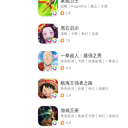
家园卫士
策略
|
Roguelike
|
魔法
|
卡通
2.8
黑石启示
策略
|
卡牌
|
奇幻
|
动漫
1.8
一拳超人：最强之男
角色扮演
|
卡牌
|
动漫改编
|
一拳超人
4.6
航海王强者之路
角色扮演
|
收集
|
奇幻
|
海贼王
3.9
游戏王座
角色扮演
|
集换式卡牌
|
奇幻
|
游戏王
4.8