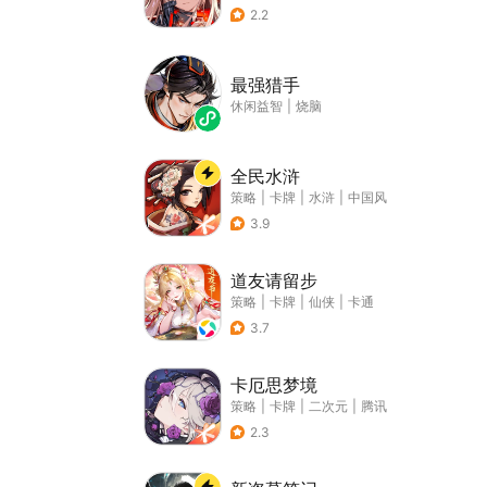
2.2
最强猎手
休闲益智
|
烧脑
全民水浒
策略
|
卡牌
|
水浒
|
中国风
3.9
道友请留步
策略
|
卡牌
|
仙侠
|
卡通
3.7
卡厄思梦境
策略
|
卡牌
|
二次元
|
腾讯
2.3