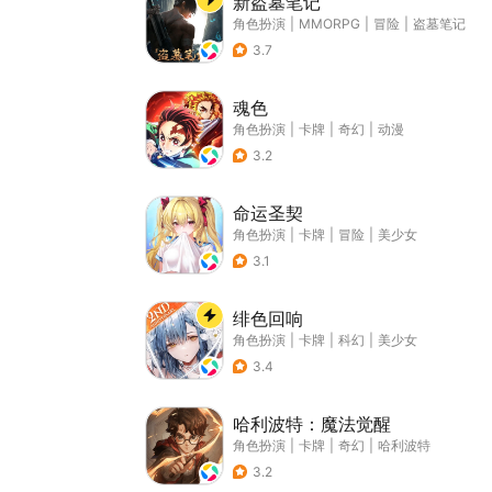
新盗墓笔记
角色扮演
|
MMORPG
|
冒险
|
盗墓笔记
3.7
魂色
角色扮演
|
卡牌
|
奇幻
|
动漫
3.2
命运圣契
角色扮演
|
卡牌
|
冒险
|
美少女
3.1
绯色回响
角色扮演
|
卡牌
|
科幻
|
美少女
3.4
哈利波特：魔法觉醒
角色扮演
|
卡牌
|
奇幻
|
哈利波特
3.2