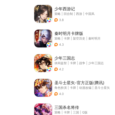
少年西游记
策略
|
回合制
|
西游
|
中国风
3.8
秦时明月卡牌版
策略
|
卡牌
|
架空历史
|
秦时明月
4.3
少年三国志
休闲益智
|
卡牌
|
战争
|
少年三国志
4.2
圣斗士星矢-官方正版(腾讯)
角色扮演
|
卡牌
|
动漫改编
|
圣斗士星矢
4.0
三国杀名将传
策略
|
卡牌
|
三国
|
Q版