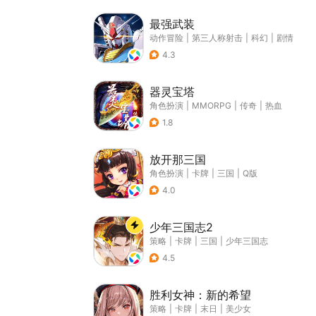
最强武装
动作冒险
|
第三人称射击
|
科幻
|
剧情
4.3
器灵宝塔
角色扮演
|
MMORPG
|
传奇
|
热血
1.8
放开那三国
角色扮演
|
卡牌
|
三国
|
Q版
4.0
少年三国志2
策略
|
卡牌
|
三国
|
少年三国志
4.5
胜利女神：新的希望
策略
|
卡牌
|
末日
|
美少女