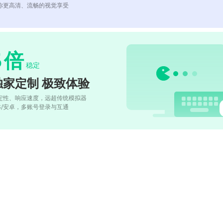
你更高清、流畅的视觉享受
5
倍
稳定
独家定制 极致体验
定性、响应速度，远超传统模拟器
OS/安卓，多账号登录与互通