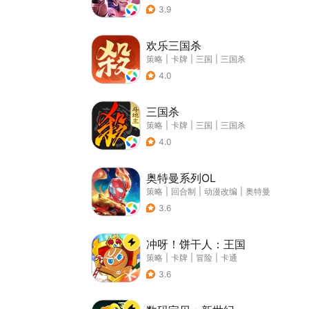
3.9
欢乐三国杀
策略
|
卡牌
|
三国
|
三国杀
4.0
三国杀
策略
|
卡牌
|
三国
|
三国杀
4.0
奥特曼系列OL
策略
|
回合制
|
动漫改编
|
奥特曼
3.6
冲呀！饼干人：王国
策略
|
卡牌
|
冒险
|
卡通
3.6