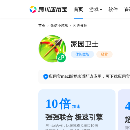
首页
游戏
软件
资
首页
微信小游戏
相关推荐
家园卫士
休闲益智
经营
应用宝mac版暂未适配该应用，可下载应用宝
10
倍
加速
强强联合 极速引擎
与intel合作，比传统模拟器快10倍
腾