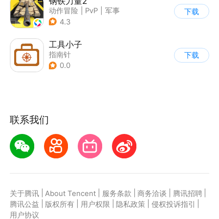
钢铁力量2
动作冒险
|
PvP
|
军事
下载
|
5v5
4.3
工具小子
指南针
下载
0.0
联系我们
|
|
|
|
|
关于腾讯
About Tencent
服务条款
商务洽谈
腾讯招聘
|
|
|
|
|
腾讯公益
版权所有
用户权限
隐私政策
侵权投诉指引
用户协议