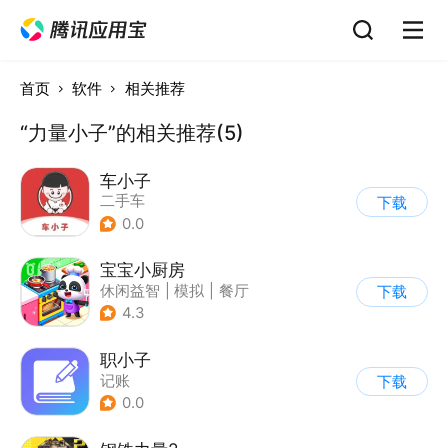
首页
软件
相关推荐
“力量小子”的相关推荐(5)
车小子
二手车
下载
0.0
宝宝小厨房
休闲益智
|
模拟
|
餐厅
下载
|
宝宝巴士
4.3
职小子
记账
下载
0.0