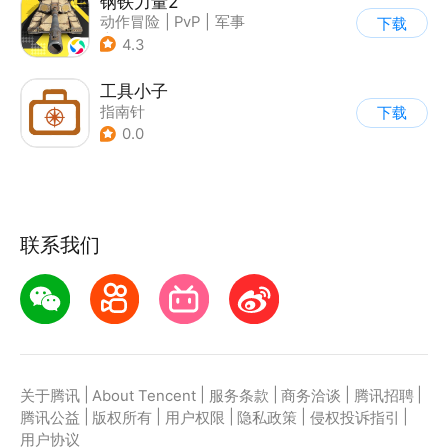
钢铁力量2
动作冒险
|
PvP
|
军事
下载
|
5v5
4.3
工具小子
指南针
下载
0.0
联系我们
|
|
|
|
|
关于腾讯
About Tencent
服务条款
商务洽谈
腾讯招聘
|
|
|
|
|
腾讯公益
版权所有
用户权限
隐私政策
侵权投诉指引
用户协议