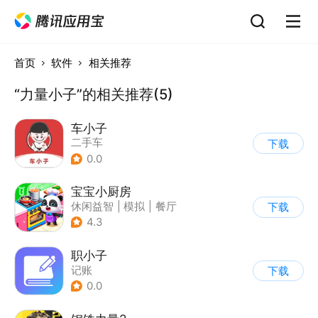
首页
软件
相关推荐
“力量小子”的相关推荐(5)
车小子
二手车
下载
0.0
宝宝小厨房
休闲益智
|
模拟
|
餐厅
下载
|
宝宝巴士
4.3
职小子
记账
下载
0.0