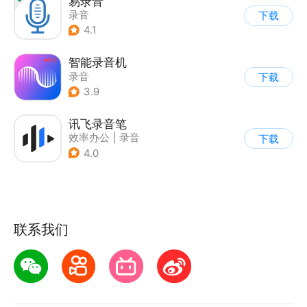
易录音
录音
下载
4.1
智能录音机
录音
下载
3.9
讯飞录音笔
效率办公
|
录音
下载
|
AI语音转录
4.0
联系我们