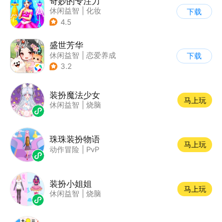
奇妙的专注力
休闲益智
|
化妆
下载
|
宝宝巴士
|
儿童游戏
4.5
盛世芳华
休闲益智
|
恋爱养成
下载
|
架空历史
|
女性向
3.2
装扮魔法少女
马上玩
休闲益智
|
烧脑
珠珠装扮物语
马上玩
动作冒险
|
PvP
装扮小姐姐
马上玩
休闲益智
|
烧脑