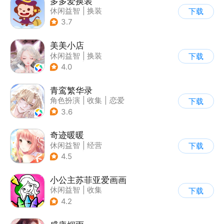
多多爱换装
休闲益智
|
换装
下载
|
儿童游戏
|
卡通
3.7
美美小店
休闲益智
|
换装
下载
|
女性向
|
卡通
4.0
青鸾繁华录
角色扮演
|
收集
|
恋爱
下载
|
女性向
3.6
奇迹暖暖
休闲益智
|
经营
下载
|
美少女
|
动漫
4.5
小公主苏菲亚爱画画
休闲益智
|
收集
下载
|
儿童游戏
|
动漫
4.2