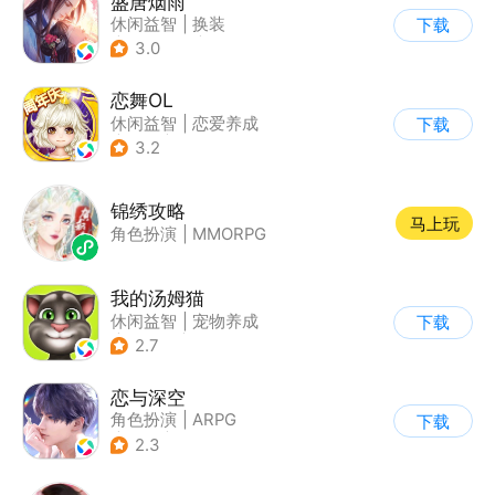
盛唐烟雨
休闲益智
|
换装
下载
|
架空历史
|
剧情
3.0
恋舞OL
休闲益智
|
恋爱养成
下载
|
仙侠
|
女性向
3.2
锦绣攻略
马上玩
角色扮演
|
MMORPG
我的汤姆猫
休闲益智
|
宠物养成
下载
|
汤姆猫
|
儿童游戏
2.7
恋与深空
角色扮演
|
ARPG
下载
|
恋爱
|
乙女
2.3