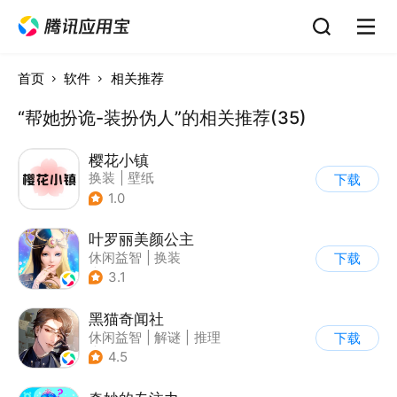
首页
软件
相关推荐
“帮她扮诡-装扮伪人”的相关推荐(35)
樱花小镇
换装
|
壁纸
下载
1.0
叶罗丽美颜公主
休闲益智
|
换装
下载
|
动漫改编
3.1
|
精灵梦叶罗丽
黑猫奇闻社
休闲益智
|
解谜
|
推理
下载
|
剧情
4.5