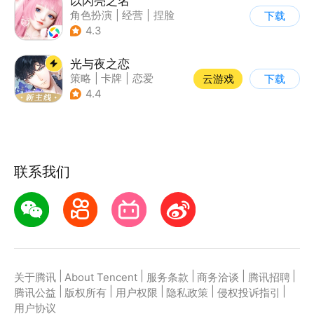
以闪亮之名
角色扮演
|
经营
|
捏脸
下载
|
二次元
4.3
光与夜之恋
策略
|
卡牌
|
恋爱
云游戏
下载
|
乙女
4.4
联系我们
|
|
|
|
|
关于腾讯
About Tencent
服务条款
商务洽谈
腾讯招聘
|
|
|
|
|
腾讯公益
版权所有
用户权限
隐私政策
侵权投诉指引
用户协议