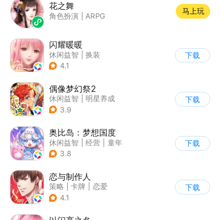
花之舞
马上玩
角色扮演
|
ARPG
闪耀暖暖
休闲益智
|
换装
下载
|
美少女
|
二次元
4.1
偶像梦幻祭2
休闲益智
|
明星养成
下载
|
音乐
|
偶像梦幻祭
3.9
奥比岛：梦想国度
休闲益智
|
经营
|
童年
下载
|
萌系
3.8
恋与制作人
策略
|
卡牌
|
恋爱
下载
|
乙女
4.1