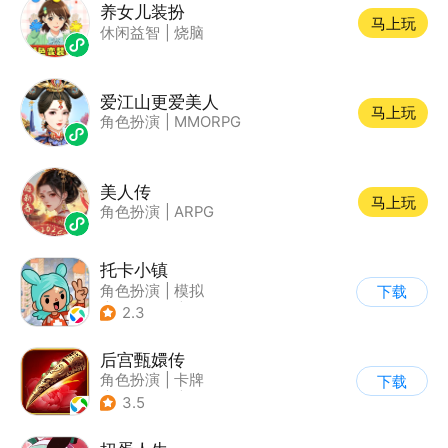
养女儿装扮
马上玩
休闲益智
|
烧脑
爱江山更爱美人
马上玩
角色扮演
|
MMORPG
美人传
马上玩
角色扮演
|
ARPG
托卡小镇
角色扮演
|
模拟
下载
|
学习教育
|
治愈
2.3
后宫甄嬛传
角色扮演
|
卡牌
下载
|
架空历史
|
甄嬛传
3.5