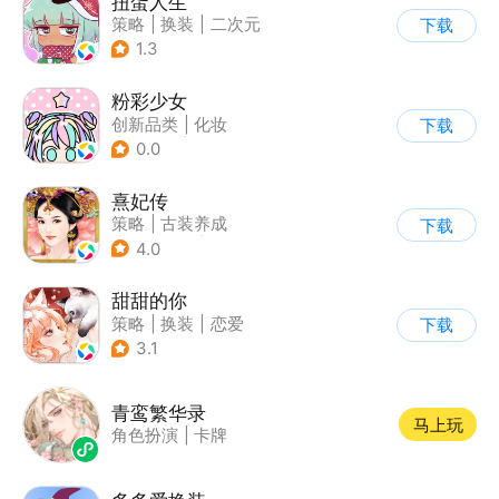
扭蛋人生
策略
|
换装
|
二次元
下载
|
休闲益智
1.3
粉彩少女
创新品类
|
化妆
下载
|
女性向
|
卡通
0.0
熹妃传
策略
|
古装养成
下载
|
架空历史
|
熹妃传
4.0
甜甜的你
策略
|
换装
|
恋爱
下载
|
乙女
3.1
青鸾繁华录
马上玩
角色扮演
|
卡牌