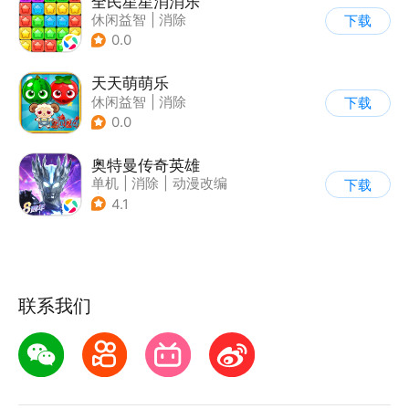
全民星星消消乐
休闲益智
|
消除
下载
0.0
天天萌萌乐
休闲益智
|
消除
下载
0.0
奥特曼传奇英雄
单机
|
消除
|
动漫改编
下载
|
奥特曼
4.1
联系我们