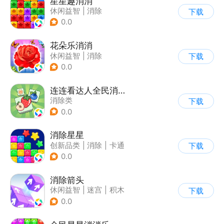
星星趣消消
休闲益智
|
消除
下载
0.0
花朵乐消消
休闲益智
|
消除
下载
0.0
连连看达人全民消一消
消除类
下载
0.0
消除星星
创新品类
|
消除
|
卡通
下载
|
休闲益智
0.0
消除箭头
休闲益智
|
迷宫
|
积木
下载
|
儿童游戏
0.0