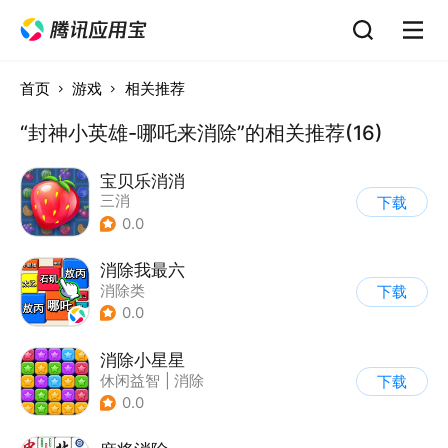
首页
游戏
相关推荐
“封神小英雄-哪吒来消除”的相关推荐(16)
宝贝乐消消
三消
下载
0.0
消除我最六
消除类
下载
0.0
消除小星星
休闲益智
|
消除
下载
0.0