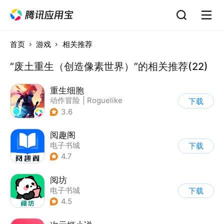
首页
游戏
相关推荐
“废土重生（创造像素世界）”的相关推荐(22)
重生细胞
动作冒险
|
Roguelike
下载
|
探险
|
端游移植
3.6
阅趣阁
电子书城
下载
4.7
阅坊
电子书城
下载
4.5