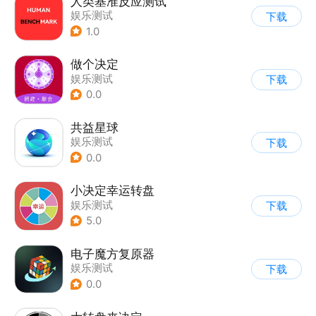
人类基准反应测试
娱乐测试
下载
1.0
做个决定
娱乐测试
下载
0.0
共益星球
娱乐测试
下载
0.0
小决定幸运转盘
娱乐测试
下载
5.0
电子魔方复原器
娱乐测试
下载
0.0