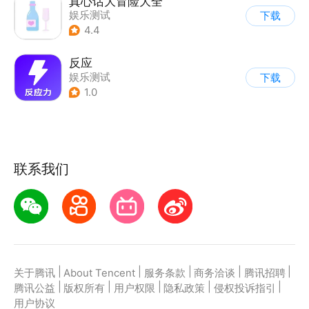
真心话大冒险大全
娱乐测试
下载
4.4
反应
娱乐测试
下载
1.0
联系我们
|
|
|
|
|
关于腾讯
About Tencent
服务条款
商务洽谈
腾讯招聘
|
|
|
|
|
腾讯公益
版权所有
用户权限
隐私政策
侵权投诉指引
用户协议