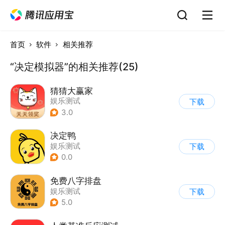
首页
软件
相关推荐
“决定模拟器”的相关推荐(25)
猜猜大赢家
娱乐测试
下载
3.0
决定鸭
娱乐测试
下载
0.0
免费八字排盘
娱乐测试
下载
5.0