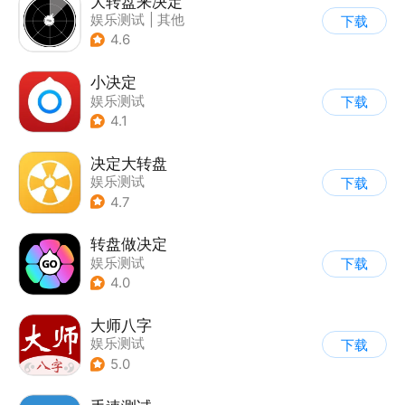
大转盘来决定
娱乐测试
|
其他
下载
4.6
小决定
娱乐测试
下载
4.1
决定大转盘
娱乐测试
下载
4.7
转盘做决定
娱乐测试
下载
4.0
大师八字
娱乐测试
下载
5.0